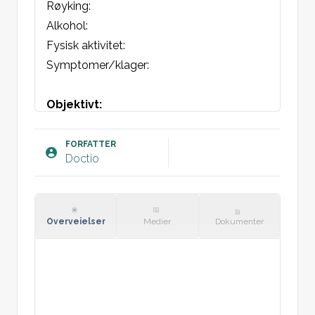
Røyking:

Alkohol:

Fysisk aktivitet:

Symptomer/klager:
Objektivt:
Høyde:

Vekt:

FORFATTER
Doctio
BMI:

Blodtrykk:

St.p. et c. u.a,
Overveielser
Medier
Dokumenter
Plan:
Standard blodprøver inkludert 
kolesteroltall og blodsukker. Ringer selv for 
svar.