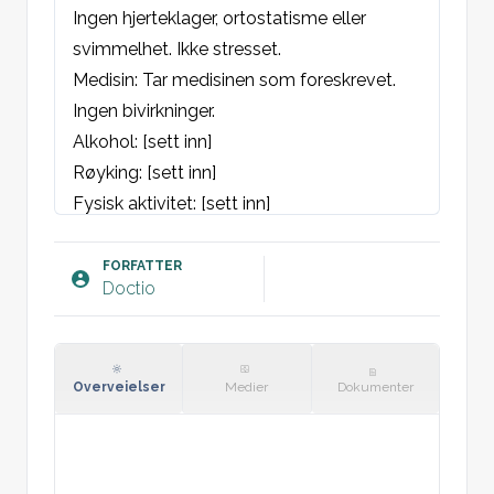
Ingen hjerteklager, ortostatisme eller 
svimmelhet. Ikke stresset.
Medisin: Tar medisinen som foreskrevet. 
Ingen bivirkninger.
Alkohol: [sett inn]
Røyking: [sett inn]
Fysisk aktivitet: [sett inn]
Kosthold: [sett inn]
FORFATTER
Doctio
Objektivt:
Ernæringstilstand: [sett inn], vekt [sett inn], 
BMI: [sett inn]
St.p: Vesikulær respirasjon bilateralt uten 
Overveielser
Medier
Dokumenter
patologiske lyder.
St.c: Regelmessig hjerteaksjon = 
regelemssig puls, ingen pulsdeficit, ingen 