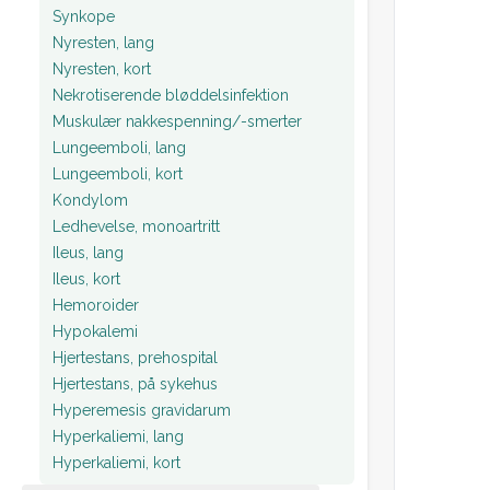
Synkope
Nyresten, lang
Nyresten, kort
Nekrotiserende bløddelsinfektion
Muskulær nakkespenning/-smerter
Lungeemboli, lang
Lungeemboli, kort
Kondylom
Ledhevelse, monoartritt
Ileus, lang
Ileus, kort
Hemoroider
Hypokalemi
Hjertestans, prehospital
Hjertestans, på sykehus
Hyperemesis gravidarum
Hyperkaliemi, lang
Hyperkaliemi, kort