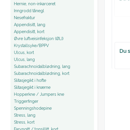
tarmly
Hernie, non-inkarceret
Bevege
Inngrodd tånegl
Vitalia
Nesefraktur
Appendisitt, lang
Blodpr
Appendisitt, kort
Urin: U
Øvre luftveisinfeksjon (ØLI)
Krystallsyke/BPPV
Plan:
Du s
Ulcus, kort
Ulcus, lang
Subarachnoidalblødning, lang
Subarachnoidalblødning, kort
Slitasjegikt i hofte
Slitasjegikt i knærne
Hopperkne / Jumpers kne
Triggerfinger
Spenningshodepine
Stress, lang
Stress, kort
Faryngitt / tonsillitt, kort