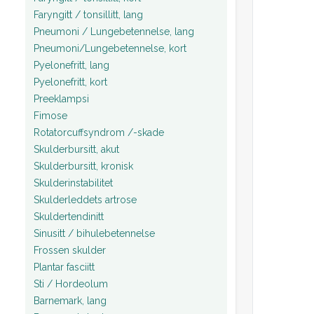
Faryngitt / tonsillitt, lang
Pneumoni / Lungebetennelse, lang
Pneumoni/Lungebetennelse, kort
Pyelonefritt, lang
Pyelonefritt, kort
Preeklampsi
Fimose
Rotatorcuffsyndrom /-skade
Skulderbursitt, akut
Skulderbursitt, kronisk
Skulderinstabilitet
Skulderleddets artrose
Skuldertendinitt
Sinusitt / bihulebetennelse
Frossen skulder
Plantar fasciitt
Sti / Hordeolum
Barnemark, lang