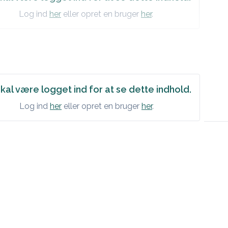
der.

Log ind
her
eller opret en bruger
her
.
lsesapparatet: Ingen hevelse eller rødhet i ledd.

: BT, Puls.
øver: [sett inn]

-stix [sett inn]
kal være logget ind for at se dette indhold.
Log ind
her
eller opret en bruger
her
.