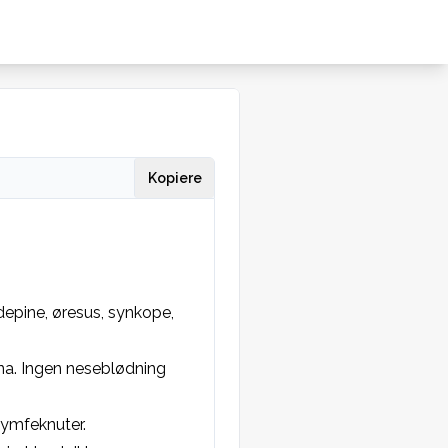
Kopiere
epine, øresus, synkope, 
a. Ingen neseblødning 
lymfeknuter.
