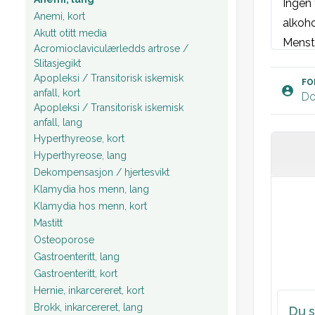
Ingen 
Anemi, kort
alkoho
Akutt otitt media
Menstr
Acromioclaviculærledds artrose /
Slitasjegikt
Apopleksi / Transitorisk iskemisk
Objek
FO
anfall, kort
Do
Allmen
Apopleksi / Transitorisk iskemisk
Ekstre
anfall, lang
Hyperthyreose, kort
Hud: V
Hyperthyreose, lang
Øyne: 
Dekompensasjon / hjertesvikt
Munnhu
Klamydia hos menn, lang
Nakke:
Klamydia hos menn, kort
Lymfek
Mastitt
supra-
Osteoporose
Gastroenteritt, lang
St. p: 
Gastroenteritt, kort
St. c:
Hernie, inkarcereret, kort
Abdom
Brokk, inkarcereret, lang
Du s