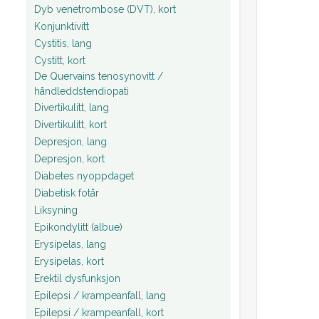
Dyb venetrombose (DVT), kort
Konjunktivitt
Cystitis, lang
Cystitt, kort
De Quervains tenosynovitt /
håndleddstendiopati
Divertikulitt, lang
Divertikulitt, kort
Depresjon, lang
Depresjon, kort
Diabetes nyoppdaget
Diabetisk fotår
Liksyning
Epikondylitt (albue)
Erysipelas, lang
Erysipelas, kort
Erektil dysfunksjon
Epilepsi / krampeanfall, lang
Epilepsi / krampeanfall, kort