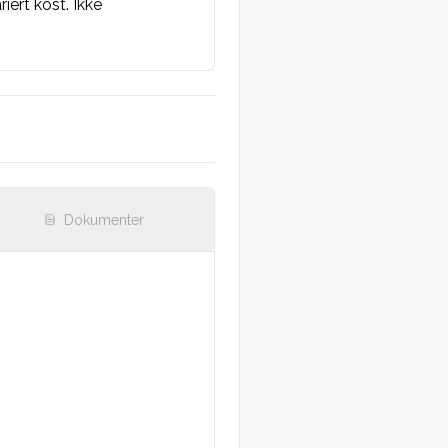
ert kost. Ikke 
Dokumenter
angs SCM, eller 
ingen bilyder.

ømme nyrelosjer. Normale 