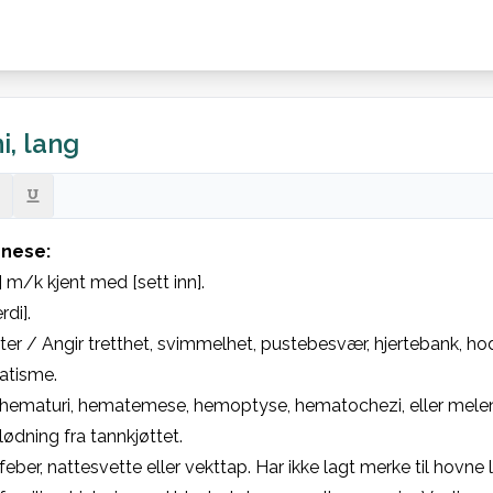
, lang
nese:
] m/k kjent med [sett inn].

di].

er / Angir tretthet, svimmelhet, pustebesvær, hjertebank, hod
atisme.

 hematuri, hematemese, hemoptyse, hematochezi, eller melen
blødning fra tannkjøttet.

feber, nattesvette eller vekttap. Har ikke lagt merke til hovne 