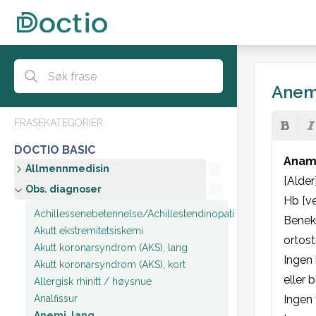
Anemi
FRASEKATEGORIER
DOCTIO BASIC
Anam
Allmennmedisin
[Alder
Obs. diagnoser
Hb [ver
Achillessenebetennelse/Achillestendinopati
Benekt
Akutt ekstremitetsiskemi
ortost
Akutt koronarsyndrom (AKS), lang
Ingen
Akutt koronarsyndrom (AKS), kort
eller 
Allergisk rhinitt / høysnue
Analfissur
Ingen 
Anemi, lang