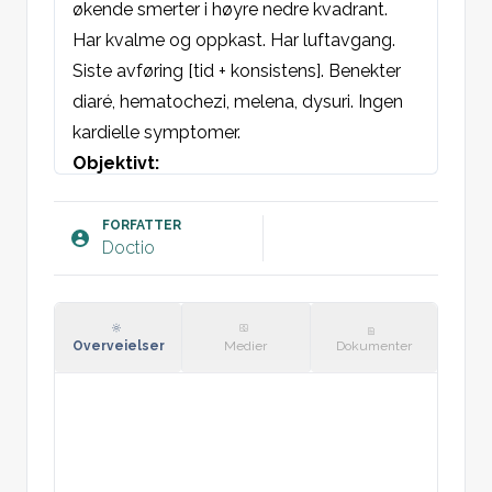
økende smerter i høyre nedre kvadrant. 
Har kvalme og oppkast. Har luftavgang. 
Siste avføring [tid + konsistens]. Benekter 
diaré, hematochezi, melena, dysuri. Ingen 
kardielle symptomer.
Objektivt:
AT: Lett påvirket. Fri respirasjon. Våken, klar 
og orientert.

FORFATTER
Doctio
Hud: Varm og tørr, ingen utslett. Øyne: Ikke 
ikterus i sklera. Ikke bleke konjunktiva. 

Munnhule: Normale slimhinner, god 
tannstatus.

Overveielser
Medier
Dokumenter
Nakke: Ingen smerter/stivhet.

St.p: Normal vesikulær respirasjon 
bilateralt uten bilyder.

St.c: Regelmessig hjerteaksjon = 