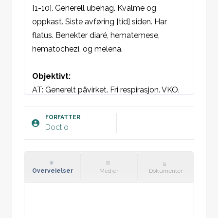
[1-10]. Generell ubehag. Kvalme og 
oppkast. Siste avføring [tid] siden. Har 
flatus. Benekter diaré, hematemese, 
hematochezi, og melena.

Objektivt:
AT: Generelt påvirket. Fri respirasjon. VKO.
Hud: varm og tørr.
Øyne: Runde sidelike pupiller med naturlig 
FORFATTER
Doctio
lysreaksjon. Normal H-konfigurasjon. 
Sklera ikke ikterisk. Konjunktiva ikke bleke.
Munnhule: Normale slimhinner uten 
lesjoner, god tannstatus.
Overveielser
Medier
Dokumenter
St.p: Vesikulær respirasjon bilateralt uten 
bilyder.
St.c: Regelmessig hjerteaksjon = 