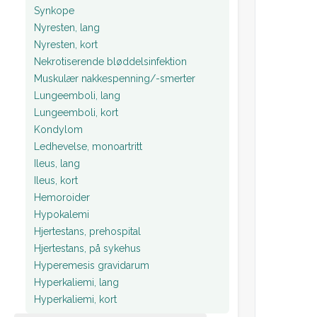
Synkope
Nyresten, lang
Nyresten, kort
Nekrotiserende bløddelsinfektion
Muskulær nakkespenning/-smerter
Lungeemboli, lang
Lungeemboli, kort
Kondylom
Ledhevelse, monoartritt
Ileus, lang
Ileus, kort
Hemoroider
Hypokalemi
Hjertestans, prehospital
Hjertestans, på sykehus
Hyperemesis gravidarum
Hyperkaliemi, lang
Hyperkaliemi, kort