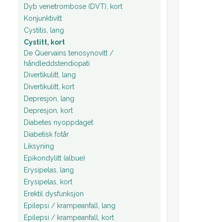
Dyb venetrombose (DVT), kort
Konjunktivitt
Cystitis, lang
Cystitt, kort
De Quervains tenosynovitt /
håndleddstendiopati
Divertikulitt, lang
Divertikulitt, kort
Depresjon, lang
Depresjon, kort
Diabetes nyoppdaget
Diabetisk fotår
Liksyning
Epikondylitt (albue)
Erysipelas, lang
Erysipelas, kort
Erektil dysfunksjon
Epilepsi / krampeanfall, lang
Epilepsi / krampeanfall, kort