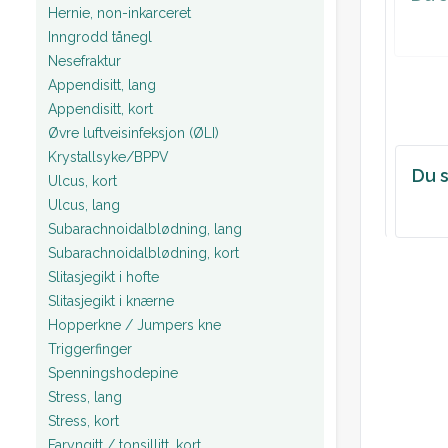
Hernie, non-inkarceret
Inngrodd tånegl
Nesefraktur
Appendisitt, lang
Appendisitt, kort
Øvre luftveisinfeksjon (ØLI)
Krystallsyke/BPPV
Du s
Ulcus, kort
Ulcus, lang
Subarachnoidalblødning, lang
Subarachnoidalblødning, kort
Slitasjegikt i hofte
Slitasjegikt i knærne
Hopperkne / Jumpers kne
Triggerfinger
Spenningshodepine
Stress, lang
Stress, kort
Faryngitt / tonsillitt, kort