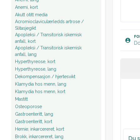
Anemi, kort
Akutt otitt media
Acromioclaviculærledds artrose /
Slitasjegikt
Apopleksi / Transitorisk iskemisk
FO
anfall, kort
Do
Apopleksi / Transitorisk iskemisk
anfall, lang
Hyperthyreose, kort
Hyperthyreose, lang
Dekompensasjon / hjertesvikt
Klamydia hos menn, lang
Klamydia hos menn, kort
Mastitt
Osteoporose
Gastroenteritt, lang
Gastroenteritt, kort
Hernie, inkarcereret, kort
Brokk, inkarcereret, lang
Du s