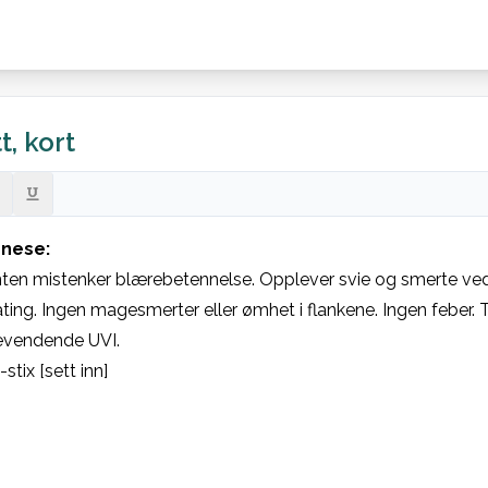
t, kort
nese:
ten mistenker blærebetennelse. Opplever svie og smerte ved
ting. Ingen magesmerter eller ømhet i flankene. Ingen feber.
kevendende UVI.
-stix [sett inn]