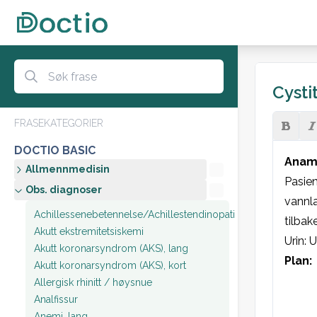
Cystit
FRASEKATEGORIER
DOCTIO BASIC
Anam
Allmennmedisin
Pasien
Obs. diagnoser
vannla
Achillessenebetennelse/Achillestendinopati
tilba
Akutt ekstremitetsiskemi
Urin: U
Akutt koronarsyndrom (AKS), lang
Plan:
Akutt koronarsyndrom (AKS), kort
Allergisk rhinitt / høysnue
Analfissur
Anemi, lang