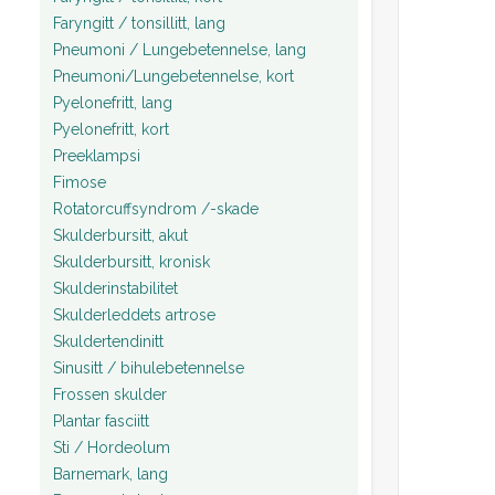
Faryngitt / tonsillitt, lang
Pneumoni / Lungebetennelse, lang
Pneumoni/Lungebetennelse, kort
Pyelonefritt, lang
Pyelonefritt, kort
Preeklampsi
Fimose
Rotatorcuffsyndrom /-skade
Skulderbursitt, akut
Skulderbursitt, kronisk
Skulderinstabilitet
Skulderleddets artrose
Skuldertendinitt
Sinusitt / bihulebetennelse
Frossen skulder
Plantar fasciitt
Sti / Hordeolum
Barnemark, lang