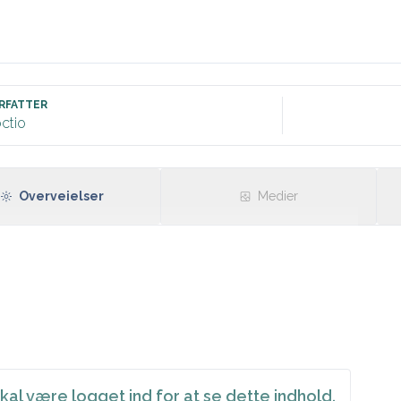
RFATTER
ctio
Overveielser
Medier
kal være logget ind for at se dette indhold.