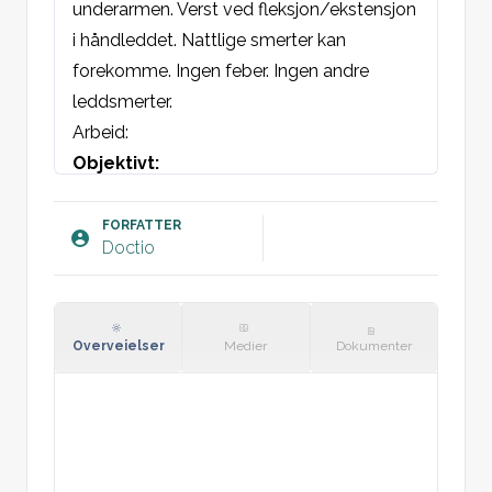
underarmen. Verst ved fleksjon/ekstensjon 
i håndleddet. Nattlige smerter kan 
forekomme. Ingen feber. Ingen andre 
leddsmerter.
Arbeid
:
Objektivt:
Høyre/Venstre albue: Ingen synlig hevelse, 
misfarging eller feilstilling. Direkte ømhet 
FORFATTER
Doctio
over mediale/laterale epikondyler. Ingen 
indirekte ømhet. Smerter ved 
fleksjon/ekstensjon i albuen. Smerter ved 
isometrisk fleksjon/ekstensjon av 
Overveielser
Medier
Dokumenter
håndleddet med strak arm.
Plan: