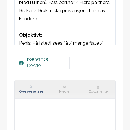
blod i urinen). Fast partner / Flere partnere. 
Bruker / Bruker ikke prevensjon i form av 
kondom.
Objektivt:
Penis: På [sted] sees få / mange flate / 
stilkete / papuløse kondylomer. Ingen 
rødhet, hevelse eller sår.
FORFATTER
Doctio
Gynekologisk undersøkelse: På [sted] sees 
få / mange flate / stilkete / papuløse 
kondylomer. Livmorhalsen ser normal ut 
uten tegn til patologi. Ingen blødning. 
Overveielser
Medier
Dokumenter
Normal vaginal utflod. Ingen ruggeømhet 
eller ømhet i eggstokkene. Ingen 
påviselige oppfyllinger.