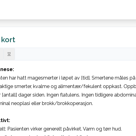
 kort
nese:
ten har hatt magesmerter i løpet av [tid]. Smertene måles på en
aktige smerter, kvalme og alimentær/fekulent oppkast. Oppbl
r [antall] dager siden. Ingen flatulens. Ingen tidligere abdominal
nal neoplasi eller brokk/brokkoperasjon.
tivt:
lt: Pasienten virker generelt påvirket. Varm og tørr hud.