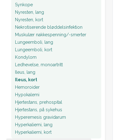
Synkope
Nyresten, lang
Nyresten, kort
Nekrotiserende bløddelsinfektion
Muskulær nakkespenning/-smerter
Lungeemboli, lang
Lungeemboli, kort
Kondylom
Ledhevelse, monoartritt
Ileus, lang
Ileus, kort
Hemoroider
Hypokalemi
Hjertestans, prehospital
Hjertestans, på sykehus
Hyperemesis gravidarum
Hyperkaliemi, lang
Hyperkaliemi, kort