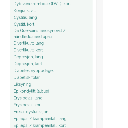
Dyb venetrombose (DVT), kort
Konjunktivitt
Cystitis, lang
Cystitt, kort
De Quervains tenosynovitt /
håndleddstendiopati
Divertikulitt, lang
Divertikulitt, kort
Depresjon, lang
Depresjon, kort
Diabetes nyoppdaget
Diabetisk fotår
Liksyning
Epikondylitt (albue)
Erysipelas, lang
Erysipelas, kort
Erektil dysfunksjon
Epilepsi / krampeanfall, lang
Epilepsi / krampeanfall, kort