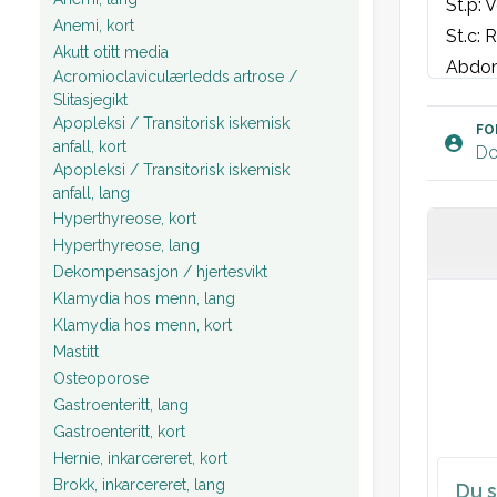
St.p: 
Anemi, kort
St.c: 
Akutt otitt media
Abdome
Acromioclaviculærledds artrose /
oppfyl
Slitasjegikt
Apopleksi / Transitorisk iskemisk
Rektal
FO
anfall, kort
Do
avføri
Apopleksi / Transitorisk iskemisk
anfall, lang
Hyperthyreose, kort
Blodpr
Hyperthyreose, lang
EKG: S
Dekompensasjon / hjertesvikt
Klamydia hos menn, lang
Plan:
Klamydia hos menn, kort
Mastitt
Osteoporose
Gastroenteritt, lang
Gastroenteritt, kort
Hernie, inkarcereret, kort
Brokk, inkarcereret, lang
Du s