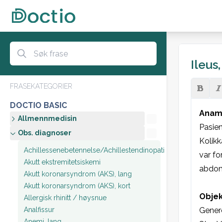
Ileus,
FRASEKATEGORIER
DOCTIO BASIC
Anam
Allmennmedisin
Pasien
Obs. diagnoser
Kolikk
Achillessenebetennelse/Achillestendinopati
var fo
Akutt ekstremitetsiskemi
abdomi
Akutt koronarsyndrom (AKS), lang
Akutt koronarsyndrom (AKS), kort
Objek
Allergisk rhinitt / høysnue
Analfissur
Genere
Anemi, lang