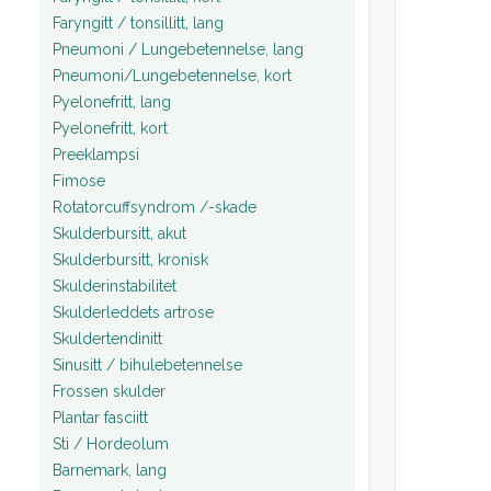
Faryngitt / tonsillitt, lang
Pneumoni / Lungebetennelse, lang
Pneumoni/Lungebetennelse, kort
Pyelonefritt, lang
Pyelonefritt, kort
Preeklampsi
Fimose
Rotatorcuffsyndrom /-skade
Skulderbursitt, akut
Skulderbursitt, kronisk
Skulderinstabilitet
Skulderleddets artrose
Skuldertendinitt
Sinusitt / bihulebetennelse
Frossen skulder
Plantar fasciitt
Sti / Hordeolum
Barnemark, lang