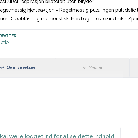
Vesikulær respirasjon bilateralt uten bilyder.
Regelmessig hjerteaksjon = Regelmessig puls, ingen pulsdeficit,
n: Oppblåst og meteoristisk. Hard og direkte/indirekte/per
linger. Uømme nyrelosjer. Ingen brokk. Klokkeaktig/metallisk
eksplorasjon: Normale perianale forhold. Ampullen tom. Ingen
RFATTER
ctio
ng eller blod. Prostata er glatt, fast og elastisk.
Vitalia: BT, puls, temp 
øver: [sett inn]
Overveielser
Medier
inusrytme, frekvens [sett inn] uten iskemiske tegn eller lednin
kal være logget ind for at se dette indhold.