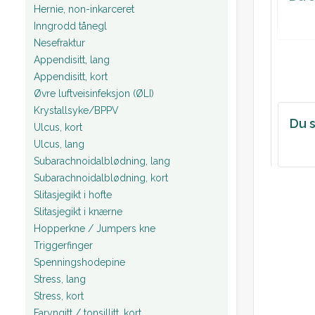
Hernie, non-inkarceret
Inngrodd tånegl
Nesefraktur
Appendisitt, lang
Appendisitt, kort
Øvre luftveisinfeksjon (ØLI)
Krystallsyke/BPPV
Du s
Ulcus, kort
Ulcus, lang
Subarachnoidalblødning, lang
Subarachnoidalblødning, kort
Slitasjegikt i hofte
Slitasjegikt i knærne
Hopperkne / Jumpers kne
Triggerfinger
Spenningshodepine
Stress, lang
Stress, kort
Faryngitt / tonsillitt, kort