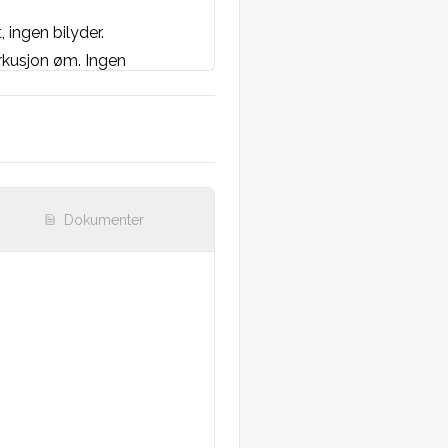
 ingen bilyder.
kusjon øm. Ingen 
/ingen tarmlyder.
 fylling. Hansken uten 
Dokumenter
gsforstyrrelser.