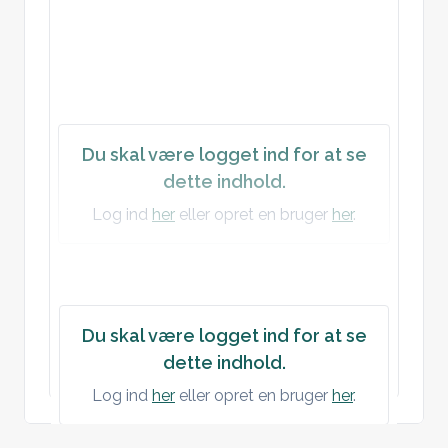
Kranieform normal, fremre fontanelle, 
lukket/åpen.
Øyne: Sidelike lysreflekser, naturlig reaksjon 
på lys, ingen hvite flekker i pupilleområdet.
St.p. og c. u.a.
Du skal være logget ind for at se
Abdomen u.a.
dette indhold.
Testikler +/+
Log ind
her
eller opret en bruger
her
.
Plan: 
Vaksineres: DTP, polio, HiB og HepB hø. lår 
og Pneumokokk ve. Vanlig informasjon om 
bivirkninger gitt. Informasjon om 1 års 
Du skal være logget ind for at se
vaksine og barneundersøkelse gitt
dette indhold.
Log ind
her
eller opret en bruger
her
.