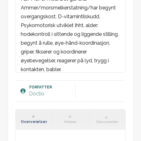
Ammer/morsmelkerstatning/har begynt 
overgangskost. D-vitamintilskudd.

Psykomotorisk utviklet ihht. alder: 
hodekontroll i sittende og liggende stilling, 
begynt å rulle, øye-hånd-koordinasjon, 
griper, fikserer og koordinerer 
øyebevegelser, reagerer på lyd, trygg i 
kontakten, babler.

Siden sist: [sett inn]
FORFATTER
Doctio
Objektivt:
Følger sine vekstkurver.
Fremstår tilfreds og er interessert i kontakt. 
Normal tonus og spontanbevegelser. God 
Overveielser
Medier
Dokumenter
hodekontroll. Reflekser: Gang- og 
mororeflekser forsvunnet.