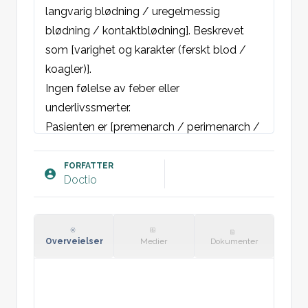
langvarig blødning / uregelmessig 
blødning / kontaktblødning]. Beskrevet 
som [varighet og karakter (ferskt blod / 
koagler)].

Ingen følelse av feber eller 
underlivssmerter.

Pasienten er [premenarch / perimenarch / 
menstruerende / perimenopausal]. 
Prevensjon i form av [beskriv]. Fast / 
FORFATTER
Doctio
skiftende partner. Benekter graviditet. Siste 
menstruasjons første dag [sett inn dato]. 
Vanlig syklus på [antall] dager. Alltid hatt 
normal celleprøve, siste prøve [år].

Overveielser
Medier
Dokumenter
Ingen gastrointestinale eller urogenitale 
plager. Ingen B-symptomer. Ingen nylig 
endring i medikamentbruk. Ingen psykisk 