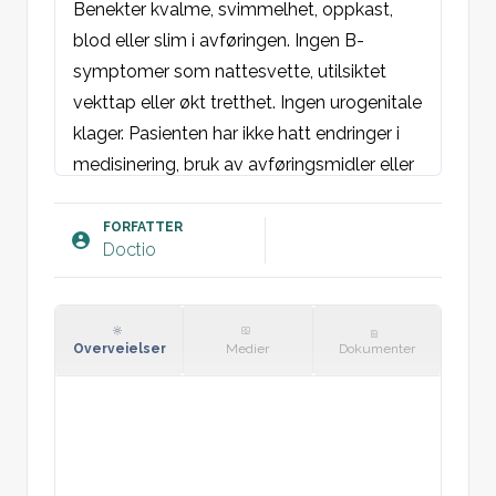
Benekter kvalme, svimmelhet, oppkast, 
blod eller slim i avføringen. Ingen B-
symptomer som nattesvette, utilsiktet 
vekttap eller økt tretthet. Ingen urogenitale 
klager. Pasienten har ikke hatt endringer i 
medisinering, bruk av avføringsmidler eller 
antibiotika. Ingen nylig omgangssyke eller 
reiseaktivitet. Ingen familiehistorie med 
FORFATTER
Doctio
tarmsykdom. Benekter å ha spist noe 
åpenbart som årsak til symptomene.
Objektivt:
Overveielser
Medier
Dokumenter
Munnhule: Ingen rødhet eller lesjoner 
observert.

Hud: Ikke ikterisk, ingen utslett, normal 
hudturgor.
