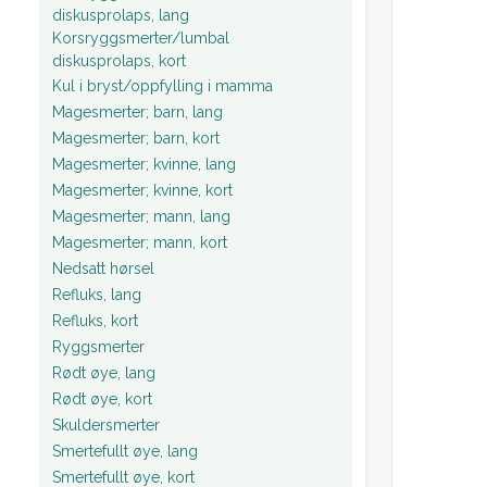
diskusprolaps, lang
Korsryggsmerter/lumbal
diskusprolaps, kort
Kul i bryst/oppfylling i mamma
Magesmerter; barn, lang
Magesmerter; barn, kort
Magesmerter; kvinne, lang
Magesmerter; kvinne, kort
Magesmerter; mann, lang
Magesmerter; mann, kort
Nedsatt hørsel
Refluks, lang
Refluks, kort
Ryggsmerter
Rødt øye, lang
Rødt øye, kort
Skuldersmerter
Smertefullt øye, lang
Smertefullt øye, kort