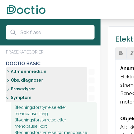
Elektr
FRASEKATEGORIER
DOCTIO BASIC
Anam
Allmennmedisin
Elektri
Obs. diagnoser
strømg
Prosedyrer
Benekt
Symptom
motori
Blødningsforstyrrelse etter
menopause, lang
Objek
Blødningsforstyrrelse etter
menopause, kort
AT: Ik
Blødningsforstyrrelse før menopause,