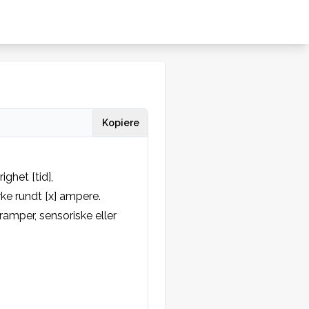
Kopiere
ghet [tid], 
e rundt [x] ampere. 
amper, sensoriske eller 