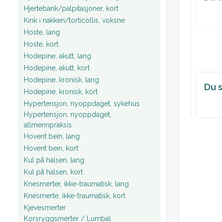
Hjertebank/palpitasjoner, kort
Kink i nakken/torticollis, voksne
Hoste, lang
Hoste, kort
Hodepine, akutt, lang
Hodepine, akutt, kort
Hodepine, kronisk, lang
Du s
Hodepine, kronisk, kort
Hypertensjon, nyoppdaget, sykehus
Hypertensjon, nyoppdaget,
allmennpraksis
Hovent bein, lang
Hovent bein, kort
Kul på halsen, lang
Kul på halsen, kort
Knesmerter, ikke-traumatisk, lang
Knesmerte, ikke-traumatisk, kort
Kjevesmerter
Korsryggsmerter / Lumbal