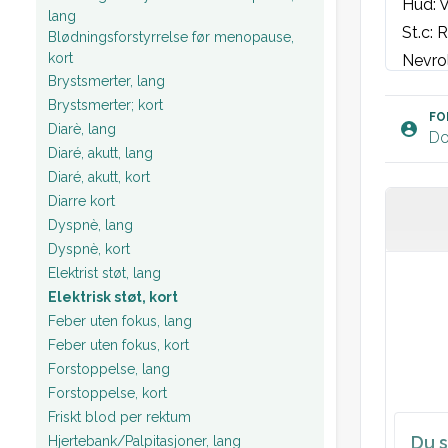
Hud: V
lang
St.c: 
Blødningsforstyrrelse før menopause,
kort
Nevrol
Brystsmerter, lang
EKG: S
Brystsmerter; kort
FO
Diarè, lang
Do
Diaré, akutt, lang
Diaré, akutt, kort
Diarre kort
Dyspnè, lang
Dyspnè, kort
Elektrist støt, lang
Elektrisk støt, kort
Feber uten fokus, lang
Feber uten fokus, kort
Forstoppelse, lang
Forstoppelse, kort
Friskt blod per rektum
Du s
Hjertebank/Palpitasjoner, lang