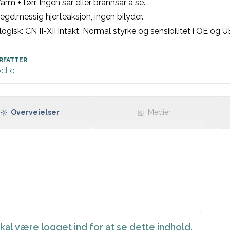
arm + tørr. Ingen sår eller brannsår å se.

Regelmessig hjerteaksjon, ingen bilyder.

ogisk: CN II-XII intakt. Normal styrke og sensibilitet i OE og UE
R, frekvens [sett inn] uten iskemitegn eller ledningsforstyrrels
RFATTER
ctio
Overveielser
Medier
kal være logget ind for at se dette indhold.