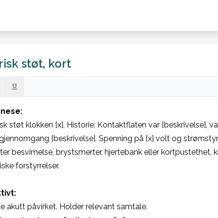
isk støt, kort
nese:
sk støt klokken [x]. Historie: Kontaktflaten var [beskrivelse], vari
jennomgang [beskrivelse]. Spenning på [x] volt og strømstyrk
er besvimelse, brystsmerter, hjertebank eller kortpustethet, kr
ske forstyrrelser.
tivt:
ke akutt påvirket. Holder relevant samtale.
