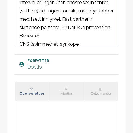
intervaller. Ingen utenlandsreiser innenfor 
[sett inn] tid. Ingen kontakt med dyr. Jobber 
med [sett inn yrke]. Fast partner / 
skiftende partnere. Bruker ikke prevensjon.
Benekter:
CNS (svimmelhet, synkope, 
synsforstyrrelser, hodepine, lysfølsomhet, 
synsforstyrrelser)
FORFATTER
Doctio
CP (kortpustethet, hoste, brystsmerter, 
oppspytt, nedadgående ødemer, stikkende 
smerter)
GI (oppkast, kvalme, sure oppstøt, 
Overveielser
Medier
Dokumenter
klumpfølelse i halsen, friskt blod i 
avføringen, melena, endring i 
avføringsmønster, økt bukomfang, 
magesmerter)