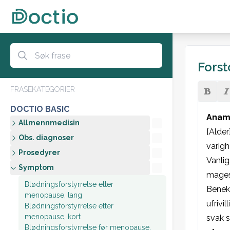
Forst
FRASEKATEGORIER
DOCTIO BASIC
Anamn
Allmennmedisin
[Alder
Obs. diagnoser
varigh
Prosedyrer
Vanlig
Symptom
magesm
Blødningsforstyrrelse etter
Benek
menopause, lang
ufrivi
Blødningsforstyrrelse etter
menopause, kort
svak s
Blødningsforstyrrelse før menopause,