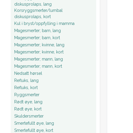
diskusprolaps, lang
Korsryggsmerter/lumbal
diskusprolaps, kort
Kul i bryst/oppfylling i mamma
Magesmerter; barn, lang
Magesmerter; barn, kort
Magesmerter; kvinne, lang
Magesmerter; kvinne, kort
Magesmerter; mann, lang
Magesmerter; mann, kort
Nedsatt hørsel
Refluks, lang
Refluks, kort
Ryggsmerter
Rødt øye, lang
Rødt øye, kort
Skuldersmerter
Smertefullt øye, lang
Smertefullt øye, kort