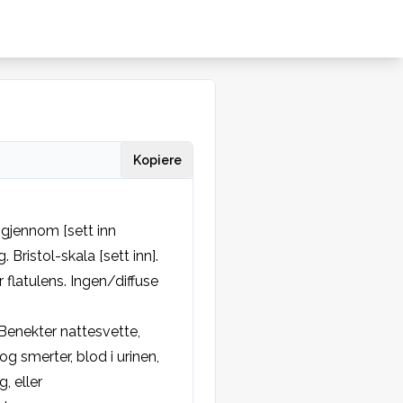
Kopiere
gjennom [sett inn 
Bristol-skala [sett inn]. 
r flatulens. Ingen/diffuse 
nekter nattesvette, 
og smerter, blod i urinen, 
 eller 