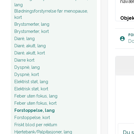
nåvære
lang
Blødningsforstyrrelse før menopause,
kort
Objek
Brystsmerter, lang
AT: Ve
Brystsmerter; kort
Øyne: 
FO
Diarè, lang
Do
ikke ikt
Diaré, akutt, lang
Hud: Ik
Diaré, akutt, kort
Munnhu
Diarre kort
Dyspnè, lang
St.p: 
Dyspnè, kort
St.c: 
Elektrist støt, lang
Abdome
Elektrisk støt, kort
hernie
Feber uten fokus, lang
Rektal
Feber uten fokus, kort
oppfyl
Forstoppelse, lang
Forstoppelse, kort
Normal
Friskt blod per rektum
Vitali
Du s
Hjertebank/Palpitasjoner, lang