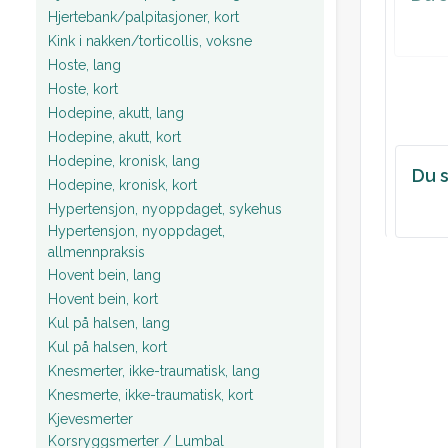
Hjertebank/palpitasjoner, kort
Kink i nakken/torticollis, voksne
Hoste, lang
Hoste, kort
Hodepine, akutt, lang
Hodepine, akutt, kort
Hodepine, kronisk, lang
Du s
Hodepine, kronisk, kort
Hypertensjon, nyoppdaget, sykehus
Hypertensjon, nyoppdaget,
allmennpraksis
Hovent bein, lang
Hovent bein, kort
Kul på halsen, lang
Kul på halsen, kort
Knesmerter, ikke-traumatisk, lang
Knesmerte, ikke-traumatisk, kort
Kjevesmerter
Korsryggsmerter / Lumbal