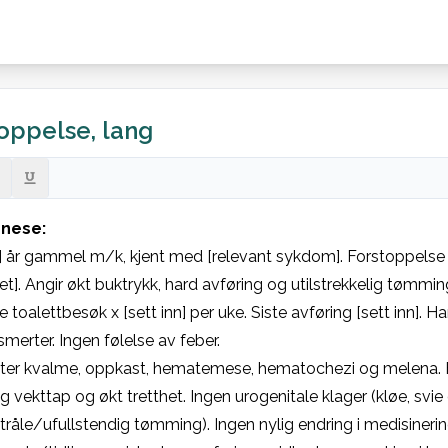
oppelse, lang
ese:

] år gammel m/k, kjent med [relevant sykdom]. Forstoppelse 
et]. Angir økt buktrykk, hard avføring og utilstrekkelig tømming. 
e toalettbesøk x [sett inn] per uke. Siste avføring [sett inn]. Ha
erter. Ingen følelse av feber.

ter kvalme, oppkast, hematemese, hematochezi og melena. Be
llig vekttap og økt tretthet. Ingen urogenitale klager (kløe, svie 
tråle/ufullstendig tømming). Ingen nylig endring i medisinering,