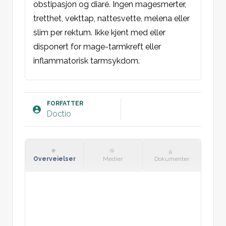
obstipasjon og diaré. Ingen magesmerter, 
tretthet, vekttap, nattesvette, melena eller 
slim per rektum. Ikke kjent med eller 
disponert for mage-tarmkreft eller 
inflammatorisk tarmsykdom.
Objektivt:
Abdomen: Bløt og uøm, ingen palpable 
FORFATTER
Doctio
oppfyllinger. Normale tarmlyder.
Rektaleksplorasjon: Normale perianale 
forhold. Ampullen tom. Ingen 
oppfylling/merkbare hemorroider. 
Overveielser
Medier
Dokumenter
Prostata er glatt, fast og elastisk. 
Normalfarget avføring på hansken uten 
blod.