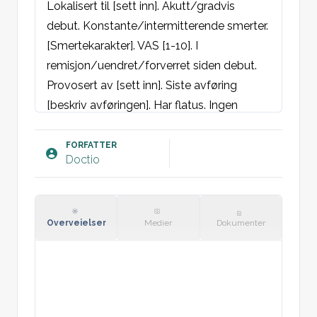
Lokalisert til [sett inn]. Akutt/gradvis 
debut. Konstante/intermitterende smerter. 
[Smertekarakter]. VAS [1-10]. I 
remisjon/uendret/forverret siden debut. 
Provosert av [sett inn]. Siste avføring 
[beskriv avføringen]. Har flatus. Ingen 
feberfølelse. Benekter kvalme, oppkast, 
endringer i avføring, blodig oppkast, blod i 
FORFATTER
Doctio
avføringen, og melena. Ingen nattesvette, 
utilsiktet vekttap eller økt tretthet. Ingen 
kløe, svie og smerter ved vannlating, ingen 
blod i urinen, svak stråle eller ufullstendig 
Overveielser
Medier
Dokumenter
tømming. Ingen brystsmerter eller 
ryggsmerter. Ingen nylig endring i 
medisinering. Ingen endring i kostholdet.