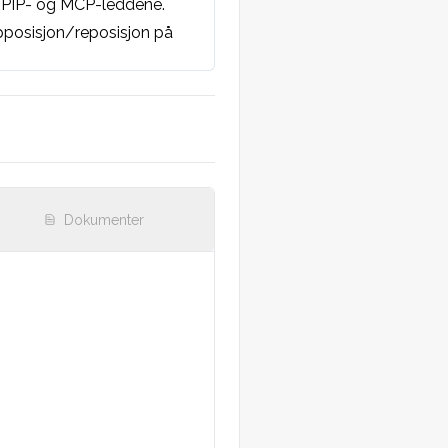
 PIP- og MCP-leddene. 
pposisjon/reposisjon på 
Dokumenter