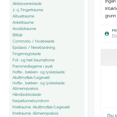
Ingen
Akillesseneskade
Intakt
2.-5. Fingertraume
grunn 
Albuetraume
Ankeltraume
Ansiktstraume
Plan: 
FO
Bittsår
Do
Commotio / Hodeskade
Epistaxis / Neseblødning
Fingerneglskade
Fot- og hæl traumatisme
Fremmedlegeme i øyet
Hofte-, bekken- og lyskeskade,
Akuttmottak/Legevakt
Hofte-, bekken- og lyskeskade,
Allmennpraksis
Håndleddsskade
Karpaltunnelsyndrom
Knetraume, Akuttmottak/Legevakt
Knetraume, Allmennpraksis
Du s