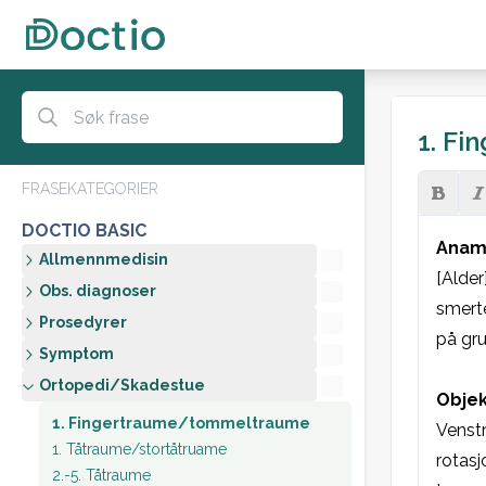
1. F
FRASEKATEGORIER
DOCTIO BASIC
Anam
Allmennmedisin
[Alder
Obs. diagnoser
smerte
Prosedyrer
på gru
Symptom
Ortopedi/Skadestue
Objek
1. Fingertraume/tommeltraume
Venstr
1. Tåtraume/stortåtruame
rotasj
2.-5. Tåtraume