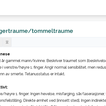
ingertraume/tommeltraume
nese
] år gammel mann/kvinne. Beskriver traumet som [beskrivelse
 i venstre/høyre 1. finger. Angir normal sensibilitet, men redus
nn av smerte. Tetanusstatus er intakt.
tivt:
e/høyre 1. finger: Ingen hevelse, misfarging, sår/laserasjoner, fei
onsfeilstilling. Direkte ømhet ved [innsett sted]. Ingen indirekte