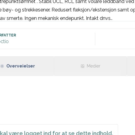
 trepunktsømhet . Stabil UCL, RCL samt volare leddbånd ved
e bøy- og strekkesener. Redusert fleksjon/ekstensjon samt o
av smerte. Ingen mekanisk endepunkt. Intakt dnvs..
RFATTER
ctio
Overveielser
Medier
kal være logget ind for at se dette indhold.