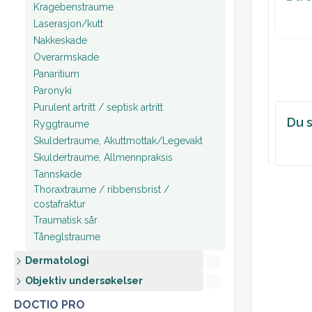
Kragebenstraume
Laserasjon/kutt
Nakkeskade
Overarmskade
Panaritium
Paronyki
Purulent artritt / septisk artritt
Du s
Ryggtraume
Skuldertraume, Akuttmottak/Legevakt
Skuldertraume, Allmennpraksis
Tannskade
Thoraxtraume / ribbensbrist /
costafraktur
Traumatisk sår
Tåneglstraume
Dermatologi
Objektiv undersøkelser
DOCTIO PRO