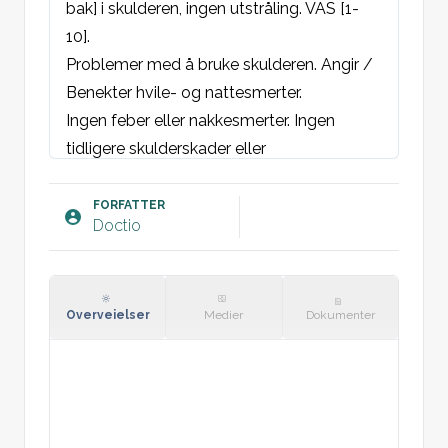
bak] i skulderen, ingen utstråling. VAS [1-
10].
Problemer med å bruke skulderen. Angir / 
Benekter hvile- og nattesmerter.
Ingen feber eller nakkesmerter. Ingen 
tidligere skulderskader eller 
leddsykdommer i familien.
FORFATTER
Doctio
Objektivt:
Cervikal columna:
 Ingen feilstilling. Ingen 
direkte eller trykkømhet ved proc. spinosi 
eller paravertebralt. Ingen indirekte ømhet. 
Overveielser
Medier
Dokumenter
Negativ foramen kompresjonstest.
Venstre/høyre/begge skulder:
 Synlig / 
Ingen synlig muskelatrofi i deltoid- eller 
scapulamuskulaturen. Ingen feilstilling. 