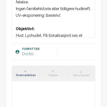
følelse.
Ingen familiehistorie eller tidligere hudkreft.
UV-eksponering: [beskriv]

Objektivt:
Hud: Lyshudet. På [lokalisasjon] ses et 
rosa/gulbrunt, tørt og flassende 
hudforandrung. Ruhet / fortykket. 
FORFATTER
Doctio
Smertefritt.
Dermatoskopi: Rosa/gulbrunt. [Sett inn] 
cm i diameter. Hyperkeratinisering. 
Flassende. Fortykket med / uten 
Overveielser
Medier
Dokumenter
telangiektasier. Ingen sår.
Plan: 