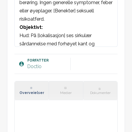
berøring. Ingen generelle symptomer, feber 
eller øyeplager. [Benekter] seksuell 
risikoatferd.
Objektivt:
Hud: På [lokalisasjon] ses sirkulær 
sårdannelse med forhøyet kant og 
væskende rød bunn [med/uten] fibrin. Ved 
palpasjon av området er det infiltrert og 
FORFATTER
Doctio
smertefritt.
Ingen roseola (blek rødlig makulopapuløs 
utslett), papler i 
håndflater/fotsåler/slimhinner eller tegn 
Overveielser
Medier
Dokumenter
på condylomata lata genitalt/perianalt. 
Ingen defluvium (flekkvis hårtap).
Lymfeknuter: Lokal ikke-øm lymfadenitt i 
lysken. Ingen generell lymfadenopati.