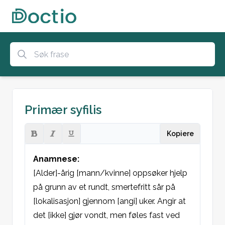
Primær syfilis
Kopiere
Anamnese:
[Alder]-årig [mann/kvinne] oppsøker hjelp 
på grunn av et rundt, smertefritt sår på 
[lokalisasjon] gjennom [angi] uker. Angir at 
det [ikke] gjør vondt, men føles fast ved 