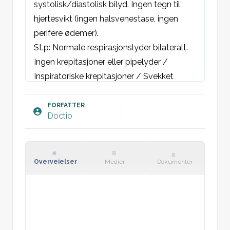
systolisk/diastolisk bilyd. Ingen tegn til 
hjertesvikt (ingen halsvenestase, ingen 
perifere ødemer).
St.p:
 Normale respirasjonslyder bilateralt. 
Ingen krepitasjoner eller pipelyder / 
Inspiratoriske krepitasjoner / Svekket 
respirasjonslyd på ___.
Abdomen:
 Bløt og uøm. Ingen palperbare 
FORFATTER
Doctio
patologiske funn. Ingen tegn til 
hepatomegali eller ascites.
Ekstremiteter:
 Ingen perifere ødemer eller 
cyanose. Kapillærfylning < 2 sek.
Overveielser
Medier
Dokumenter
Vitalia:
BT: 
/
 mmHg, Puls: , RF: SpO₂: % 
(uten/med O₂), Temp: °C.