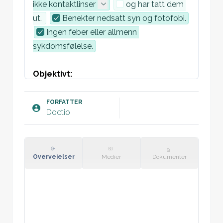
ikke kontaktlinser
og har tatt dem 
ut. 
Benekter nedsatt syn og fotofobi.
Ingen feber eller allmenn 
sykdomsfølelse.
Objektivt:
Venstre øye:
  med k
onjunktival 
injeksjon.
Ytre omgivelser
Cornea klar 
FORFATTER
Doctio
og blank. 
Pupiller er isokore og reagerer 
normalt på lys.
Diskret/ingen
 pus i 
øjet. 
Ingen chemosis.
Normal 
øyebevegelighet ved H-test.
 Ingen 
Overveielser
Medier
Dokumenter
proptose
.
Lymfeknuter: Ingen periaurikulær 
lymfadenitt.