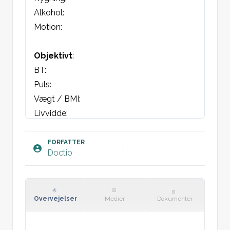
Alkohol:

Motion:
Objektivt
:

BT:

Puls:

Vægt / BMI:

Livvidde:

Blodprøver:

U-albumin/kreatinin:

FORFATTER
Doctio
EKG taget
Plan
:

Tid til svar hos læge
Overvejelser
Medier
Dokumenter