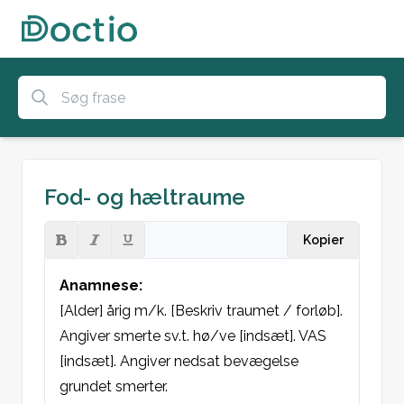
Fod- og hæltraume
Kopier
Anamnese:
[Alder] årig m/k. [Beskriv traumet / forløb]. 
Angiver smerte sv.t. hø/ve [indsæt]. VAS 
[indsæt]. Angiver nedsat bevægelse 
grundet smerter.
