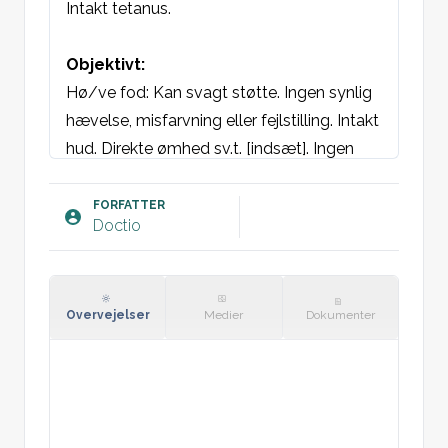
Intakt tetanus.

Objektivt:
Hø/ve fod: Kan svagt støtte. Ingen synlig 
hævelse, misfarvning eller fejlstilling. Intakt 
hud. Direkte ømhed sv.t. [indsæt]. Ingen 
indirekte ømhed sv.t. forfod, mellemfod og 
hæl. Ingen ømhed sv.t. basis af 5 metatars, 
FORFATTER
Doctio
tilhæftning ved tuber calcanei eller os 
naviculare. Smertebetinget nedsat 
fleksion/ekstension samt 
inversion/eversion af ankelleddet. Intet 
Overvejelser
Medier
Dokumenter
mekanisk stop. Bevæger alle 5 tær frit. 
Bevaret neurovaskulær forhold. 

Røntgen: [indsæt]
