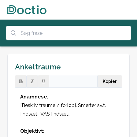
Ankeltraume
Kopier
Anamnese: 
[Beskriv traume / forløb]. Smerter sv.t. 
[indsæt], VAS [indsæt]. 

Objektivt: 