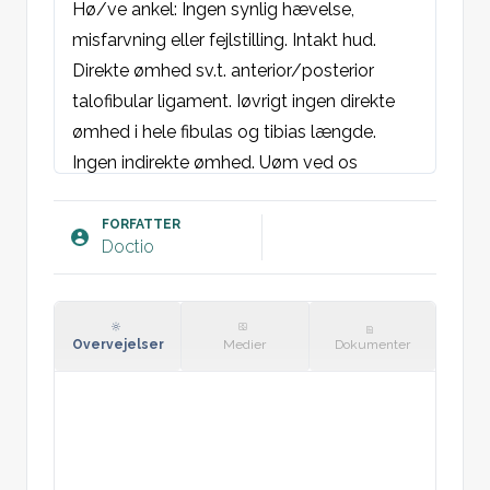
Hø/ve ankel: Ingen synlig hævelse, 
misfarvning eller fejlstilling. Intakt hud. 
Direkte ømhed sv.t. anterior/posterior 
talofibular ligament. Iøvrigt ingen direkte 
ømhed i hele fibulas og tibias længde. 
Ingen indirekte ømhed. Uøm ved os 
naviculare og proksimale 5. metatars. Kan 
støtte. Ingen ømhed ved squeeze-test.  
FORFATTER
Doctio
Ingen skuffeløshed. Nedsat 
dorsifleksion/plantarfleksion/inversion/ev
ersion grundet smerter. Intet mekanisk 
stop. Neurovaskulære forhold intakte.

Overvejelser
Medier
Dokumenter
Plan: 