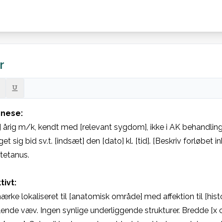
r
nese:
] årig m/k, kendt med [relevant sygdom], ikke i AK behandling.
t sig bid sv.t. [indsæt] den [dato] kl. [tid]. [Beskriv forløbet inkl
tetanus.

tivt:
rke lokaliseret til [anatomisk område] med affektion til [histol
nde væv. Ingen synlige underliggende strukturer. Bredde [x c