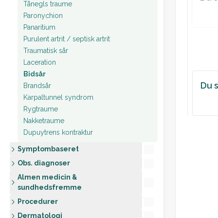
Tånegls traume
Paronychion
Panaritium
Purulent artrit / septisk artrit
Traumatisk sår
Laceration
Bidsår
Du s
Brandsår
Karpaltunnel syndrom
Rygtraume
Nakketraume
Dupuytrens kontraktur
Symptombaseret
Obs. diagnoser
Almen medicin &
sundhedsfremme
Procedurer
Dermatologi