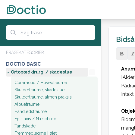
Bidså
FRASEKATEGORIER
DOCTIO BASIC
Anam
Ortopædkirurgi / skadestue
[Alder
Commotio / Hovedtraume
Pådrage
Skuldertraume, skadestue
Intakt 
Skuldertraume, almen praksis
Albuetraume
Objek
Håndledstraume
Epistaxis / Næseblod
Bidemæ
Tandskade
mangle
Fremmedlegme i øjet