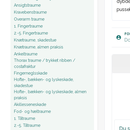
dybde 
Ansigtstraume
pussek
Kravebenstraume
Overarm traume
Plan:
1. Fingertraume
2.-5. Fingertraume
FO
Do
Knætraume, skadestue
Knætraume, almen praksis
Ankeltraume
Thorax traume / trykket ribben /
costafraktur
Fingerneglsskade
Hofte-, bækken- og lyskeskade,
skadestue
Hofte-, bækken- og lyskeskade, almen
praksis
Akillesseneskade
Fod- og hæltraume
1. Tåtraume
2.-5. Tåtraume
Du s