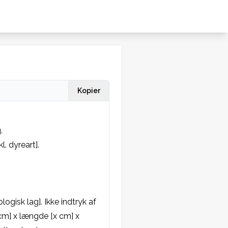
Kopier
 

. dyreart]. 

ogisk lag]. Ikke indtryk af 
m] x længde [x cm] x 