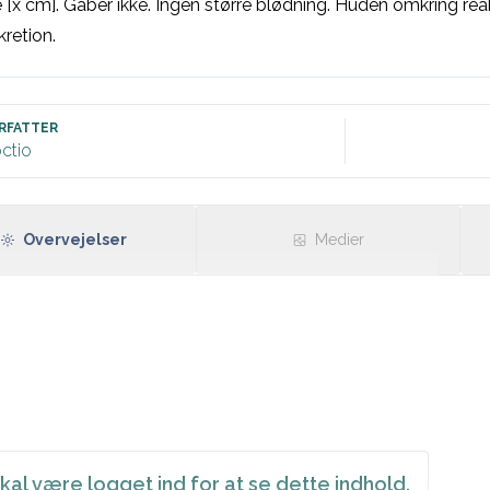
[x cm]. Gaber ikke. Ingen større blødning. Huden omkring reak
retion. 

RFATTER
ctio
Overvejelser
Medier
kal være logget ind for at se dette indhold.