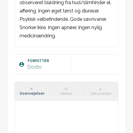
observeret blødning fra hud/slimhinder el. 
afføring. Ingen øget tørst og diureser. 
Psykisk velbefindende. Gode søvnvaner. 
Snorker ikke. Ingen apnøer. Ingen nylig 
medicinændring.  

Objektivt:
Øjne: Runde egale pupiller, naturligt 
FORFATTER
Doctio
reagerende for lys. Normal H-
konfiguration, conjunctiva ej blege. 

Collum: Ingen struma eller adenit.  

St.p: Vesikulær resp. bilat. uden bilyde. 

Overvejelser
Medier
Dokumenter
St.c: Regelmæssig hjerteaktion = PP, ingen 
mislyde. 

Abdomen: Blød og indolent. Ingen 
udfyldning. Uømme nyreloger. Naturlige 