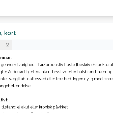
, kort
nese:
gennem [varighed], Tør/produktiv hoste [beskriv ekspektorat].
ter åndenød, hjertebanken, brystsmerter, halsbrand, hæmopt
 Intet vægttab, nattesved eller træthed. Ingen nylig medicinæn
ungebetændelse.

tivt:
tilstand: ej akut eller kronisk påvirket.
