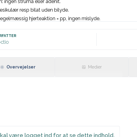
: ingen struma eller adenit.

Vesikulær resp bilat uden bilyde. 

Regelmæssig hjerteaktion = pp, ingen mislyde. 

r: Puls, SAT, Temp.  

RFATTER
ctio
øver: [indsæt]  

R, frekvens [indsæt] uden iskæmitegn eller overledningsforstyr
Overvejelser
Medier
kal være logget ind for at se dette indhold.