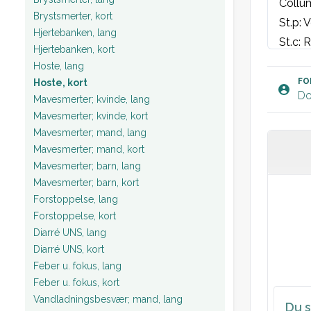
Collum
Brystsmerter, kort
St.p: 
Hjertebanken, lang
St.c: 
Hjertebanken, kort
Værdie
Hoste, lang
FO
Hoste, kort
Do
Mavesmerter; kvinde, lang
Blodpr
Mavesmerter; kvinde, kort
EKG: S
Mavesmerter; mand, lang
Mavesmerter; mand, kort
Plan:
Mavesmerter; barn, lang
Mavesmerter; barn, kort
Forstoppelse, lang
Forstoppelse, kort
Diarré UNS, lang
Diarré UNS, kort
Feber u. fokus, lang
Feber u. fokus, kort
Vandladningsbesvær; mand, lang
Du s