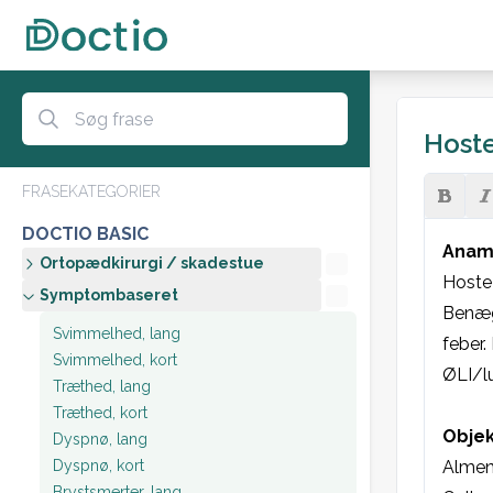
Hoste
FRASEKATEGORIER
DOCTIO BASIC
Anam
Ortopædkirurgi / skadestue
Hoste 
Symptombaseret
Benæg
Svimmelhed, lang
feber.
Svimmelhed, kort
ØLI/l
Træthed, lang
Træthed, kort
Objek
Dyspnø, lang
Dyspnø, kort
Almen 
Brystsmerter, lang