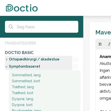
Maves
FRASEKATEGORIER
DOCTIO BASIC
Anam
Ortopædkirurgi / skadestue
Akutte
Symptombaseret
Ingen 
Svimmelhed, lang
afføri
Svimmelhed, kort
besvær
Træthed, lang
aktivt
Træthed, kort
omgang
Dyspnø, lang
Dyspnø, kort
Brystsmerter, lang