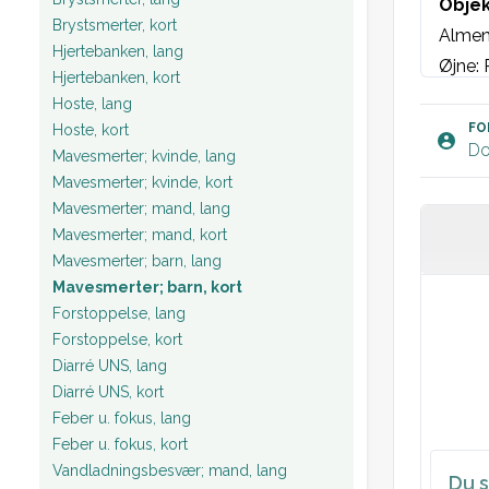
Objek
Brystsmerter, kort
Almen
Hjertebanken, lang
Øjne: 
Hjertebanken, kort
Otosko
Hoste, lang
Collum
FO
Hoste, kort
Do
Mavesmerter; kvinde, lang
Lymfek
Mavesmerter; kvinde, kort
inguinal
Mavesmerter; mand, lang
Hud: E
Mavesmerter; mand, kort
St.p: V
Mavesmerter; barn, lang
St.c: 
Mavesmerter; barn, kort
Abdome
Forstoppelse, lang
Forstoppelse, kort
Testis
Diarré UNS, lang
Diarré UNS, kort
Feber u. fokus, lang
Feber u. fokus, kort
Vandladningsbesvær; mand, lang
Du s