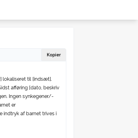
Kopier
aliseret til [indsæt]. 
st afføring [dato, beskriv 
ingen. Ingen synkegener/-
rnet er 
indtryk af barnet trives i 