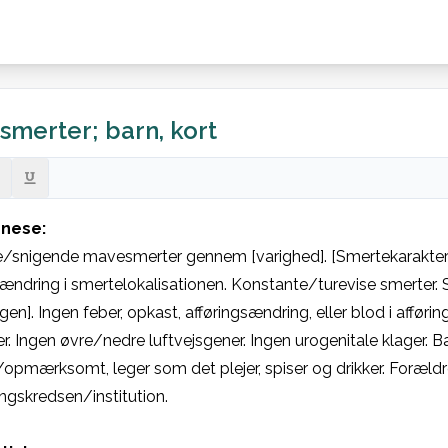
merter; barn, kort
nese:
/snigende mavesmerter gennem [varighed]. [Smertekarakter] lok
ændring i smertelokalisationen. Konstante/turevise smerter. Sid
ngen]. Ingen feber, opkast, afføringsændring, eller blod i affør
. Ingen øvre/nedre luftvejsgener. Ingen urogenitale klager. Ba
/opmærksomt, leger som det plejer, spiser og drikker. Forældre 
skredsen/institution. 
