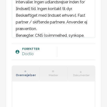
intervaller. Ingen udlandsrejser inden for 
[indsæt] tid. Ingen kontakt til dyr.  
Beskæftiget med [indsæt erhverv]. Fast 
partner / skiftende partnere. Anvender ej 
prævention. 

Benægter: CNS (svimmelhed, synkope, 
synsforstyrrelse, hovedpine, lysskyhed, 
synsforstyrrelser), CP (åndenød, hoste, 
FORFATTER
Doctio
brystsmerter, opspyt, deklive ødemer, 
stingsmerter), GI (opkast, kvalme, sure 
opstød, globulusfornemmelse, frisk blod i 
afføring, melæna, ændring af 
Overvejelser
Medier
Dokumenter
afføringsmønster, øget abdominalt 
omfang, mavesmerter), UG (svie/kløe ved 
vandladning, hæmaturi), almene 
symptomer (muskel- eller led 