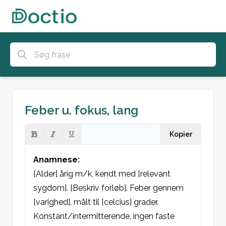
Feber u. fokus, lang
Kopier
Anamnese:
[Alder] årig m/k, kendt med [relevant 
sygdom]. [Beskriv forløb]. Feber gennem 
[varighed], målt til [celcius] grader.  
Konstant/intermitterende, ingen faste 