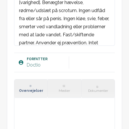
[varighed]. Benægter hævelse, 
rødme/udslæt på scrotum. Ingen udflåd 
fra eller sår på penis. Ingen kløe, svie, feber, 
smerter ved vandladning eller problemer 
med at lade vandet. Fast/skiftende 
partner. Anvender ej prævention. Intet 
scrotumtraume. Ingen familiær 
testiscancer. Intet utilsigtet vægttab, 
FORFATTER
Doctio
nattesved eller øget træthed.

Objektivt:
Almentilstand: hverken akut/kronisk 
Overvejelser
Medier
Dokumenter
medtaget.

Abdomen: Flad, blød og uøm. Ingen 
organomegali eller udfyldning. Ingen 
ascites. Frie og uømme nyreloger. Ingen 