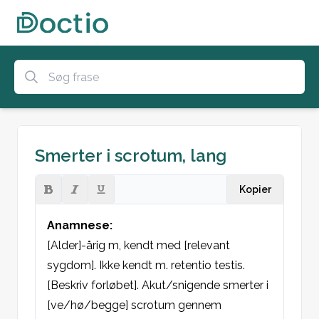
Smerter i scrotum, lang
Kopier
Anamnese:
[Alder]-årig m, kendt med [relevant 
sygdom]. Ikke kendt m. retentio testis. 
[Beskriv forløbet]. Akut/snigende smerter i 
[ve/hø/begge] scrotum gennem 