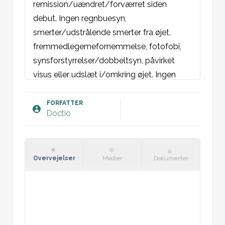
remission/uændret/forværret siden 
debut. Ingen regnbuesyn, 
smerter/udstrålende smerter fra øjet, 
fremmedlegemefornemmelse, fotofobi, 
synsforstyrrelser/dobbeltsyn, påvirket 
visus eller udslæt i/omkring øjet. Ingen 
pussekretion eller feber. Ingen hævet led 
eller muskelømhed. Intet traume mod øjet. 
FORFATTER
Doctio
Ikke udsat for kraftig UV-lys/svejsning.

Objektivt:
Almentilstand: Ikke alment præget.

Overvejelser
Medier
Dokumenter
Øje [hø/ve/begge]: Orbita externa med 
normale øjenomgivelser uden periorbitalt 
ødem, misfarvning eller sår/udslæt. 
Normal stilling, lejring, motilitet ved H-