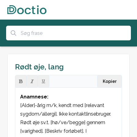
Rødt øje, lang
Kopier
Anamnese:
[Alder]-årig m/k, kendt med [relevant 
sygdom/allergi]. Ikke kontaktlinsebruger. 
Rødt øje sv.t. [hø/ve/begge] gennem 
[varighed]. [Beskriv forløbet]. I 