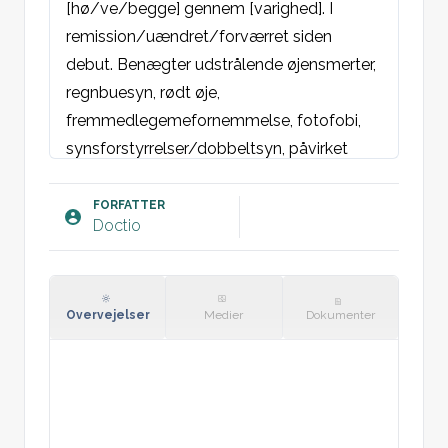
[hø/ve/begge] gennem [varighed]. I 
remission/uændret/forværret siden 
debut. Benægter udstrålende øjensmerter, 
regnbuesyn, rødt øje, 
fremmedlegemefornemmelse, fotofobi, 
synsforstyrrelser/dobbeltsyn, påvirket 
visus, udslæt i/omkring øjet, hovedpine og 
tyggeclaudicatio. Ingen pussekretion eller 
FORFATTER
Doctio
feber. Ingen led- eller muskelklager. Intet 
traume mod øjet. Ikke udsat for kraftigt 
UV-lys/svejsning.

Overvejelser
Medier
Dokumenter
Objektivt:
Almentilstand: Ikke alment præget.

Øje [hø/ve/begge]: Orbita externa med 
normale øjenomgivelser uden periorbitalt 