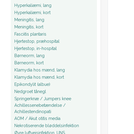
Hyperkaliæmi, lang
Hyperkaliæmi, kort
Meningitis, lang
Meningitis, kort
Fasciitis plantaris
Hjertestop, præhospital
Hjertestop, in-hospital
Børneorm, lang
Børneorm, kort
Klamydia hos mænd, lang
Klamydia hos mænd, kort
Epikondylit (albue)
Nedgroet tånegl
Springerknæ / Jumpers knee
Achillessenebetændelse /
Achillestendinopati
AOM / Akut otitis media
Nekrotiserende bløddelsinfektion
Øvre luftvejsinfektion, UNS.