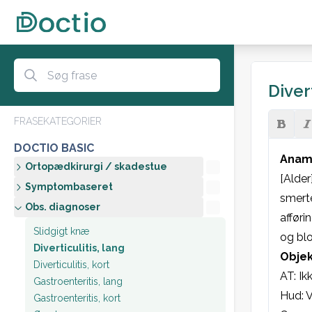
Divert
FRASEKATEGORIER
DOCTIO BASIC
Anam
Ortopædkirurgi / skadestue
[Alder
Symptombaseret
smerte
Obs. diagnoser
afføri
Slidgigt knæ
og blo
Diverticulitis, lang
Objek
Diverticulitis, kort
AT: Ik
Gastroenteritis, lang
Hud: V
Gastroenteritis, kort