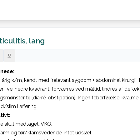
iculitis, lang
nese:
] årig k/m, kendt med [relevant sygdom + abdominal kirurgi].
r i ve. nedre kvadrant, forværres ved måltid, lindres af defæk
ngsmønster til [diarré, obstipation]. Ingen feberfølelse, kvalme
d/slim i afføring.
tivt:
ke akut medtaget. VKO.

arm og tør/klamsvedende, intet udslæt.
