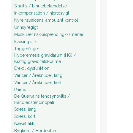
Sinuitis / bihulebetændelse
Inkompensation / hjertesvigt
Nyreinsufficens, ambulant kontrol
Urinsyregigt
Muskulær nakkespænding/-smerter.
Fjæsing stik
Triggerfinger
Hyperemesis gravidarum (HG) /
Kraftig graviditetskvalme
Erektil dysfunktion
Varicer / Åreknuder, lang
Varicer / Åreknuder, kort
Phimosis
De Quervains tenosynovitis /
Håndledstendinopati
Stress, lang
Stress, kort
Næsefraktur
Bygkorn / Hordeolum