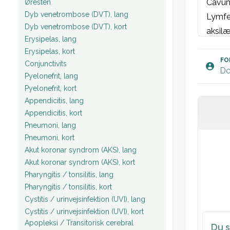
Cavum 
Øresten
Dyb venetrombose (DVT), lang
Lymfek
Dyb venetrombose (DVT), kort
aksilær
Erysipelas, lang
St.p: 
Erysipelas, kort
St.c: 
FO
Conjunctivits
Do
Abdome
Pyelonefrit, lang
nyrelo
Pyelonefrit, kort
Appendicitis, lang
Rektal
Appendicitis, kort
handsk
Pneumoni, lang
Værdie
Pneumoni, kort
Blodpr
Akut koronar syndrom (AKS), lang
Urin: 
Akut koronar syndrom (AKS), kort
Plan:
Pharyngitis / tonsilitis, lang
Pharyngitis / tonsilitis, kort
Cystitis / urinvejsinfektion (UVI), lang
Cystitis / urinvejsinfektion (UVI), kort
Apopleksi / Transitorisk cerebral
Du s