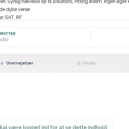
en. Synlig hævelse op til [lokation]. Pitting ødem. Ingen øget
de dybe vener.

r: SAT, RF
RFATTER
ctio
Overvejelser
Medier
kal være logget ind for at se dette indhold.