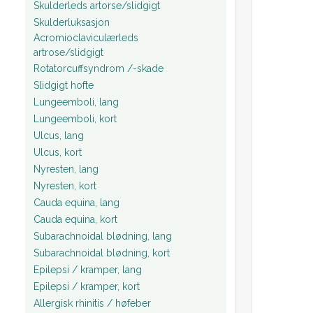
Skulderleds artorse/slidgigt
Skulderluksasjon
Acromioclaviculærleds
artrose/slidgigt
Rotatorcuffsyndrom /-skade
Slidgigt hofte
Lungeemboli, lang
Lungeemboli, kort
Ulcus, lang
Ulcus, kort
Nyresten, lang
Nyresten, kort
Cauda equina, lang
Cauda equina, kort
Subarachnoidal blødning, lang
Subarachnoidal blødning, kort
Epilepsi / kramper, lang
Epilepsi / kramper, kort
Allergisk rhinitis / høfeber