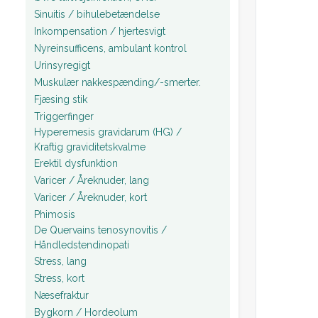
Sinuitis / bihulebetændelse
Inkompensation / hjertesvigt
Nyreinsufficens, ambulant kontrol
Urinsyregigt
Muskulær nakkespænding/-smerter.
Fjæsing stik
Triggerfinger
Hyperemesis gravidarum (HG) /
Kraftig graviditetskvalme
Erektil dysfunktion
Varicer / Åreknuder, lang
Varicer / Åreknuder, kort
Phimosis
De Quervains tenosynovitis /
Håndledstendinopati
Stress, lang
Stress, kort
Næsefraktur
Bygkorn / Hordeolum