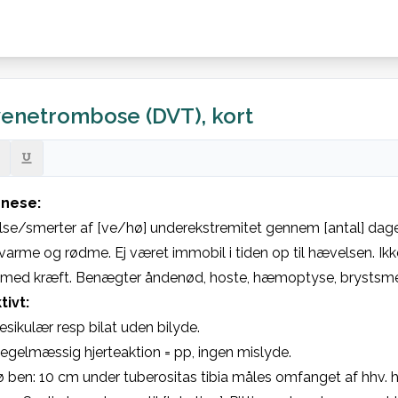
enetrombose (DVT), kort
nese:
se/smerter af [ve/hø] underekstremitet gennem [antal] dage
varme og rødme. Ej været immobil i tiden op til hævelsen. Ikke 
 med kræft. Benægter åndenød, hoste, hæmoptyse, brystsmer
tivt:
Vesikulær resp bilat uden bilyde.

Regelmæssig hjerteaktion = pp, ingen mislyde.

ben: 10 cm under tuberositas tibia måles omfanget af hhv. hø