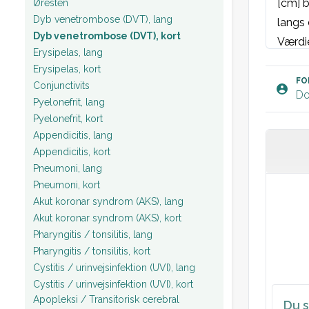
[cm] b
Øresten
Dyb venetrombose (DVT), lang
langs 
Dyb venetrombose (DVT), kort
Værdie
Erysipelas, lang
Plan:
Erysipelas, kort
FO
Conjunctivits
Do
Pyelonefrit, lang
Pyelonefrit, kort
Appendicitis, lang
Appendicitis, kort
Pneumoni, lang
Pneumoni, kort
Akut koronar syndrom (AKS), lang
Akut koronar syndrom (AKS), kort
Pharyngitis / tonsilitis, lang
Pharyngitis / tonsilitis, kort
Cystitis / urinvejsinfektion (UVI), lang
Cystitis / urinvejsinfektion (UVI), kort
Apopleksi / Transitorisk cerebral
Du s