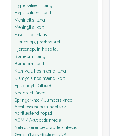
Hyperkaliæmi, lang
Hyperkaliæmi, kort
Meningitis, lang
Meningitis, kort
Fasciitis plantaris
Hjertestop, præhospital
Hjertestop, in-hospital
Børneorm, lang
Børneorm, kort
Klamydia hos mænd, lang
Klamydia hos mænd, kort
Epikondylit (albue)
Nedgroet tånegl
Springerknæ / Jumpers knee
Achillessenebetændelse /
Achillestendinopati
AOM / Akut otitis media
Nekrotiserende bløddelsinfektion
Øvre luftvejsinfektion, UNS.