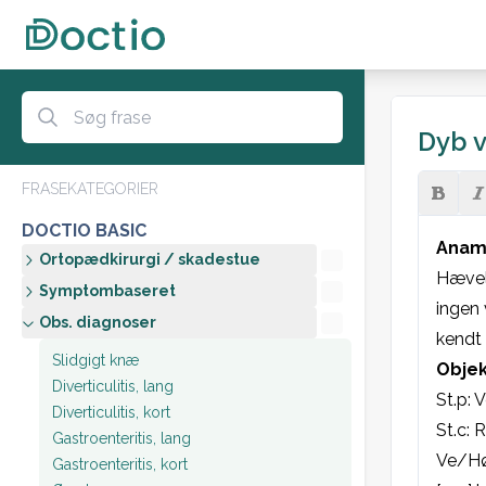
Dyb v
FRASEKATEGORIER
DOCTIO BASIC
Anam
Ortopædkirurgi / skadestue
Hævel
Symptombaseret
ingen 
Obs. diagnoser
kendt
Slidgigt knæ
Objek
Diverticulitis, lang
St.p: 
Diverticulitis, kort
St.c: 
Gastroenteritis, lang
Ve/Hø 
Gastroenteritis, kort