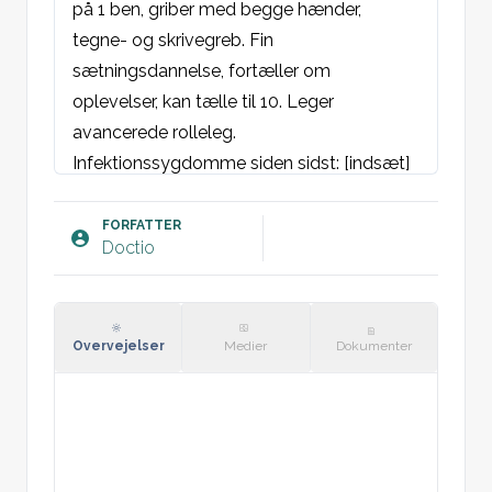
på 1 ben, griber med begge hænder, 
tegne- og skrivegreb. Fin 
sætningsdannelse, fortæller om 
oplevelser, kan tælle til 10. Leger 
avancerede rolleleg.

Infektionssygdomme siden sidst: [indsæt]
Objektivt:
FORFATTER
Doctio
Følger vækstkurver, se børnekort.

Godt samspil og medvirker fint til 
undersøgelsen.

Øjne: Hirsbergs test normal/parallelle 
Overvejelser
Medier
Dokumenter
lysreflekser.

Visus:  Binokulært:             Hø:             Ve:

St. p. et c. i.a.

Abdomen: i.a.
