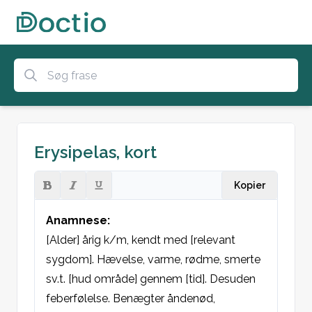
Erysipelas, kort
Kopier
Anamnese:
[Alder] årig k/m, kendt med [relevant 
sygdom]. Hævelse, varme, rødme, smerte 
sv.t. [hud område] gennem [tid]. Desuden 
feberfølelse. Benægter åndenød, 