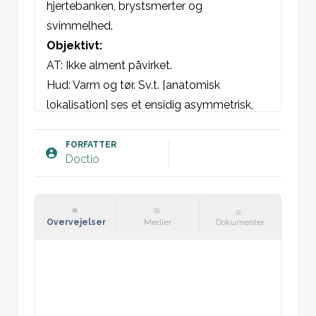
hjertebanken, brystsmerter og 
svimmelhed.
Objektivt:
AT: Ikke alment påvirket.

Hud: Varm og tør. Sv.t. [anatomisk 
lokalisation] ses et ensidig asymmetrisk, 
ødematøst, rødt, varmt og relativt skarpt 
afgrænset område med/uden bullae. 
FORFATTER
Doctio
Ingen subkutan emfysem.

Værdier: Temperatur
Blodprøver: [indsæt]
Plan:
Overvejelser
Medier
Dokumenter