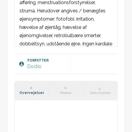
afføring, menstruationsforstyrrelser, 
struma. Herudover angives / benægtes 
øjensymptomer: fotofobi, irritation, 
hævelse af øjenlåg, hævelse af 
øjenomgivelser, retrobulbære smerter, 
dobbeltsyn, udstående øjne. Ingen kardiale 
klager.
Objektivt:
FORFATTER
Doctio
AT: Hverken akut/kronisk medtaget.

Hud: varm og tør

Øjne: Runde egale pupiller med naturligt 
reaktion for lys. Stilling og lejring normal. 
Overvejelser
Medier
Dokumenter
Normal H-konfiguration. Sklera ikke ikterisk. 
Conjunctiva ikke blege.

Collum: Ingen synlig eller palpabel struma.

St.p: Vesikulær resp. bilat uden bilyde.
