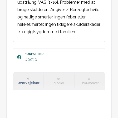
udstråling. VAS [1-10]. Problemer med at 
bruge skulderen. Angiver / Benægter hvile 
og natlige smerter. Ingen feber eller 
nakkesmerter. Ingen tidligere skulderskader 
eller gigtsygdomme i familien.

Objektivt:
Columna cervicalis: Ingen fejlstilling. Ingen 
FORFATTER
Doctio
direkte eller bankeømhed sv.t. proc. spinosi 
eller paravertebralt. Ingen indirekte ømhed. 
Negativ foramen kompressionstest.

Hø/Ve/begge skulder: Synlig / Ingen 
Overvejelser
Medier
Dokumenter
synlig atrofi sv.t. deltoideus/scapula-
muskulaturen. Ingen fejlstilling. Ingen 
hævelse af skulder. Direkte ømhed sv.t. 
[lokalisation]. Ingen indirekte ømhed. 