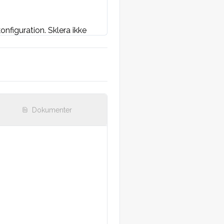
nfiguration. Sklera ikke 
ing. Frie og uømme 
Dokumenter
relser.
