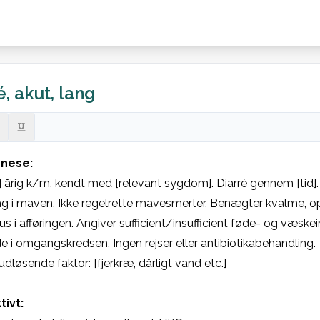
é, akut, lang
nese:
] årig k/m, kendt med [relevant sygdom]. Diarré gennem [tid]. Af
 i maven. Ikke regelrette mavesmerter. Benægter kvalme, opk
pus i afføringen. Angiver sufficient/insufficient føde- og væske
de i omgangskredsen. Ingen rejser eller antibiotikabehandling.

udløsende faktor: [fjerkræ, dårligt vand etc.]

tivt: