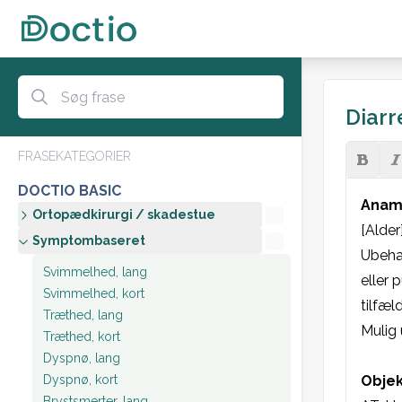
Diarr
FRASEKATEGORIER
DOCTIO BASIC
Anam
Ortopædkirurgi / skadestue
[Alder
Symptombaseret
Ubehag
Svimmelhed, lang
eller 
Svimmelhed, kort
tilfæl
Træthed, lang
Mulig 
Træthed, kort
Dyspnø, lang
Dyspnø, kort
Objek
Brystsmerter, lang