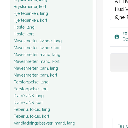
AT: Hv
Brystsmerter, kort
Hud: V
Hjertebanken, lang
Øjne: 
Hjertebanken, kort
ikteri
Hoste, lang
Cavum 
FO
Hoste, kort
Do
Mavesmerter; kvinde, lang
St.p: 
Mavesmerter; kvinde, kort
St.c: 
Mavesmerter; mand, lang
Abdome
Mavesmerter; mand, kort
nyrelo
Mavesmerter; barn, lang
Værdie
Mavesmerter; barn, kort
Forstoppelse, lang
Forstoppelse, kort
Blodpr
Diarré UNS, lang
Urin: U
Diarré UNS, kort
Feber u. fokus, lang
EKG: S
Feber u. fokus, kort
Vandladningsbesvær; mand, lang
Du s