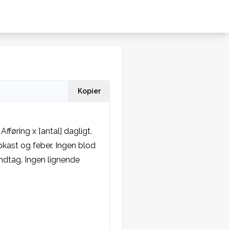
Kopier
føring x [antal] dagligt. 
ast og feber. Ingen blod 
indtag. Ingen lignende 