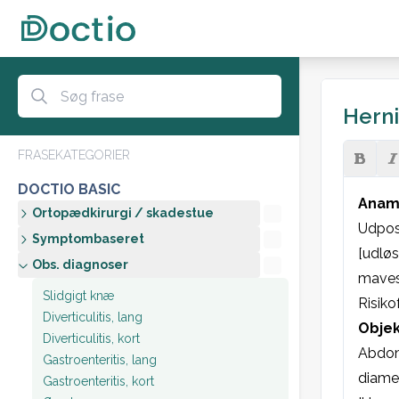
Herni
FRASEKATEGORIER
DOCTIO BASIC
Anam
Ortopædkirurgi / skadestue
Udposn
Symptombaseret
[udløs
Obs. diagnoser
mavesm
Slidgigt knæ
Risiko
Diverticulitis, lang
Objek
Diverticulitis, kort
Abdome
Gastroenteritis, lang
diamet
Gastroenteritis, kort