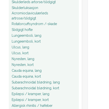
Skulderleds artorse/slidgigt
Skulderluksasjon
Acromioclaviculærleds
artrose/slidgigt
Rotatorcuffsyndrom /-skade
Slidgigt hofte
Lungeemboli, lang
Lungeemboli, kort
Ulcus, lang
Ulcus, kort
Nyresten, lang
Nyresten, kort
Cauda equina, lang
Cauda equina, kort
Subarachnoidal blødning, lang
Subarachnoidal blødning, kort
Epilepsi / kramper, lang
Epilepsi / kramper, kort
Allergisk rhinitis / høfeber