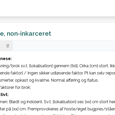
e, non-inkarceret
nese:
ing/brok sv.t. [lokalisation] gennem [tid]. Cirka [cm] stort. Ik
ende faktor] / Ingen sikker udløsende faktor. Pt kan selv repon
erter, opkast og kvalme. Normal afføring og flatus.

faktorer for brok:
tivt:
n: Blødt og indolent. Sv.t. [lokalisation] ses [xx] cm stort he
er på [xx] cm. Fremprovokeres af hoste/øget bugpres/stående 