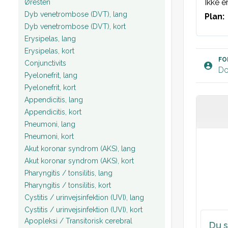
Ikke e
Øresten
Dyb venetrombose (DVT), lang
Plan:
Dyb venetrombose (DVT), kort
Erysipelas, lang
Erysipelas, kort
FO
Conjunctivits
Do
Pyelonefrit, lang
Pyelonefrit, kort
Appendicitis, lang
Appendicitis, kort
Pneumoni, lang
Pneumoni, kort
Akut koronar syndrom (AKS), lang
Akut koronar syndrom (AKS), kort
Pharyngitis / tonsilitis, lang
Pharyngitis / tonsilitis, kort
Cystitis / urinvejsinfektion (UVI), lang
Cystitis / urinvejsinfektion (UVI), kort
Apopleksi / Transitorisk cerebral
Du s