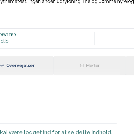
rythematøst. Ingen anden udfyldning. Frie og uømme nyreloge
RFATTER
ctio
Overvejelser
Medier
kal være logget ind for at se dette indhold.