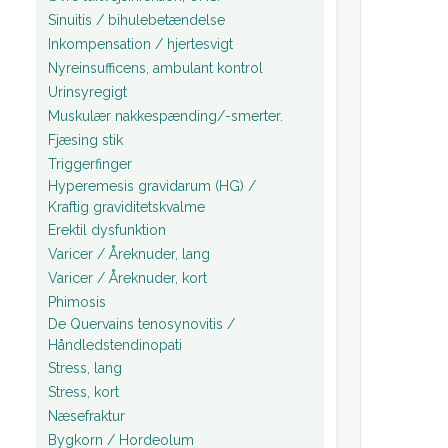
Sinuitis / bihulebetændelse
Inkompensation / hjertesvigt
Nyreinsufficens, ambulant kontrol
Urinsyregigt
Muskulær nakkespænding/-smerter.
Fjæsing stik
Triggerfinger
Hyperemesis gravidarum (HG) /
Kraftig graviditetskvalme
Erektil dysfunktion
Varicer / Åreknuder, lang
Varicer / Åreknuder, kort
Phimosis
De Quervains tenosynovitis /
Håndledstendinopati
Stress, lang
Stress, kort
Næsefraktur
Bygkorn / Hordeolum