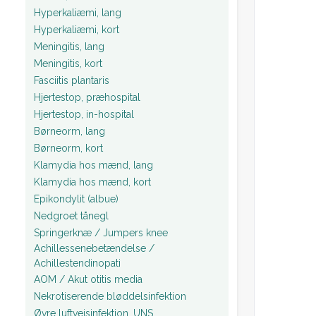
Hyperkaliæmi, lang
Hyperkaliæmi, kort
Meningitis, lang
Meningitis, kort
Fasciitis plantaris
Hjertestop, præhospital
Hjertestop, in-hospital
Børneorm, lang
Børneorm, kort
Klamydia hos mænd, lang
Klamydia hos mænd, kort
Epikondylit (albue)
Nedgroet tånegl
Springerknæ / Jumpers knee
Achillessenebetændelse /
Achillestendinopati
AOM / Akut otitis media
Nekrotiserende bløddelsinfektion
Øvre luftvejsinfektion, UNS.