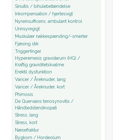
Sinuitis / bihulebetændelse
Inkompensation / hjertesvigt
Nyreinsufficens, ambulant kontrol
Urinsyregigt
Muskulær nakkespænding/-smerter.
Fjæsing stik
Triggerfinger
Hyperemesis gravidarum (HG) /
Kraftig graviditetskvalme
Erektil dysfunktion
Varicer / Åreknuder, lang
Varicer / Åreknuder, kort
Phimosis
De Quervains tenosynovitis /
Håndledstendinopati
Stress, lang
Stress, kort
Næsefraktur
Bygkorn / Hordeolum