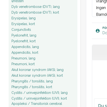
vrangf
Øresten
Dyb venetrombose (DVT), lang
Ingen 
Dyb venetrombose (DVT), kort
Barnd
Erysipelas, lang
Socialt
Erysipelas, kort
KRAM: 
FO
Conjunctivits
Do
Rusmid
Pyelonefrit, lang
Medici
Pyelonefrit, kort
Appendicitis, lang
Somat
Appendicitis, kort
Somat
Pneumoni, lang
ET: mi
Pneumoni, kort
Collum
Akut koronar syndrom (AKS), lang
St.p: 
Akut koronar syndrom (AKS), kort
St.c: 
Pharyngitis / tonsilitis, lang
Pharyngitis / tonsilitis, kort
Værdie
Cystitis / urinvejsinfektion (UVI), lang
Psyki
Cystitis / urinvejsinfektion (UVI), kort
Bevids
Apopleksi / Transitorisk cerebral
Du s