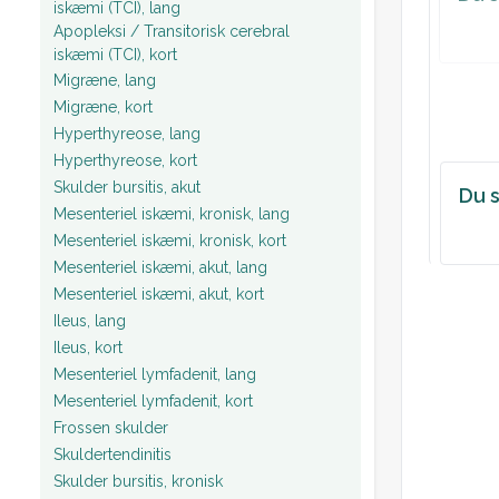
Fremt
iskæmi (TCI), lang
Apopleksi / Transitorisk cerebral
Kontak
iskæmi (TCI), kort
Stemni
Migræne, lang
Psykom
Migræne, kort
Tale: 
Hyperthyreose, lang
Tænkni
Hyperthyreose, kort
Skulder bursitis, akut
tvangs
Du s
Mesenteriel iskæmi, kronisk, lang
Percep
Mesenteriel iskæmi, kronisk, kort
Sygdo
Mesenteriel iskæmi, akut, lang
Blodpr
Mesenteriel iskæmi, akut, kort
EKG: S
Ileus, lang
Plan:
Ileus, kort
Mesenteriel lymfadenit, lang
Mesenteriel lymfadenit, kort
Frossen skulder
Skuldertendinitis
Skulder bursitis, kronisk