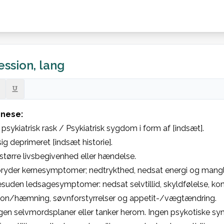
ssion, lang
nese:
psykiatrisk rask / Psykiatrisk sygdom i form af [indsæt].

sig deprimeret [indsæt historie].

større livsbegivenhed eller hændelse.

ryder kernesymptomer; nedtrykthed, nedsat energi og mangle
suden ledsagesymptomer: nedsat selvtillid, skyldfølelse, kon
tion/hæmning, søvnforstyrrelser og appetit-/vægtændring.

gen selvmordsplaner eller tanker herom. Ingen psykotiske sy