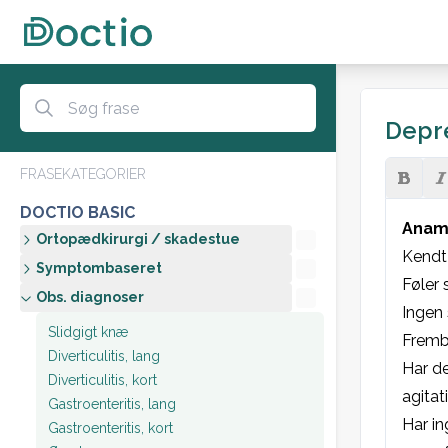
Depre
FRASEKATEGORIER
DOCTIO BASIC
Anam
Ortopædkirurgi / skadestue
Kendt 
Symptombaseret
Føler 
Obs. diagnoser
Ingen 
Slidgigt knæ
Fremb
Diverticulitis, lang
Har de
Diverticulitis, kort
agita
Gastroenteritis, lang
Har in
Gastroenteritis, kort