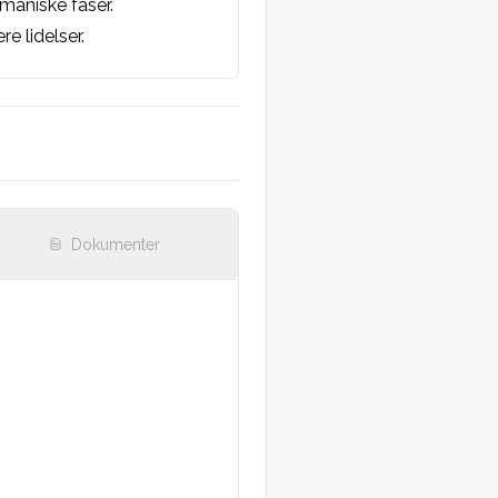
maniske faser.

 lidelser.

Dokumenter