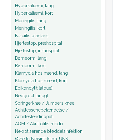
Hyperkaliæmi, lang
Hyperkaliæmi, kort
Meningitis, lang
Meningitis, kort
Fasciitis plantaris
Hjertestop, præhospital
Hjertestop, in-hospital
Børneorm, lang
Børneorm, kort
Klamydia hos mænd, lang
Klamydia hos mænd, kort
Epikondylit (albue)
Nedgroet tånegl
Springerknæ / Jumpers knee
Achillessenebetændelse /
Achillestendinopati
AOM / Akut otitis media
Nekrotiserende bløddelsinfektion
Øvre luftvejsinfektion, UNS.