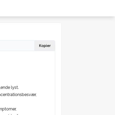
Kopier
nde lyst.

centrationsbesvær, 
mptomer, 