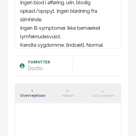
Ingen blod i afføring, urin, blodig 
opkast/opspyt. Ingen blødning fra 
slimhinde.

Ingen B-symptomer. Ikke bemærket 
lymfeknudesvulst.

Kendte sygdomme: [indsæt]. Normal 
varieret kost. Intet alkoholoverforbrug.

Menstruation: varighed [dage], mængde 
FORFATTER
Doctio
[antal bind / skønnet ml].
Objektivt:
AT: Upåvirket.

ET: Normal.

Overvejelser
Medier
Dokumenter
Øjne: Sklera ikke ikterisk. Conjunctiva ej 
blege.

Cavum oris: Normale farvet slimhinder. 
Ingen glossitis eller rhagader.
