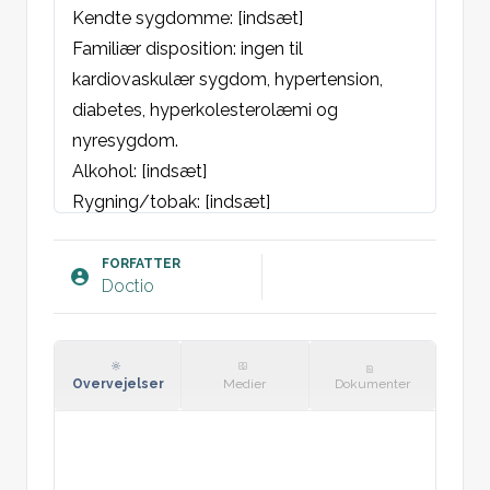
Kendte sygdomme: [indsæt]

Familiær disposition: ingen til 
kardiovaskulær sygdom, hypertension, 
diabetes, hyperkolesterolæmi og 
nyresygdom.

Alkohol: [indsæt]

Rygning/tobak: [indsæt]

Motion: [indsæt]

Kost/lakrids: [indsæt].

FORFATTER
Doctio
Objektivt:
AT: God, upåvirket. 

Ernæringstilstand: [indsæt], Vægt [indsæt], 
Overvejelser
Medier
Dokumenter
BMI [indsæt]. Ikke cushingoid

Abdominalomfang: [indsæt]

St.p: Vesikulær resp bilat uden bilyde.
