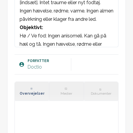
[indsæt]. Intet traume eller nyt fodtøj. 
Ingen hævelse, rødme, varme. Ingen almen 
påvirkning eller klager fra andre led.
Objektivt:
Hø / Ve fod: Ingen anisomeli. Kan gå på 
hæl og tå. Ingen hævelse, rødme eller 
fejlstilling. Ingen platfodhed. Direkte 
ømhed svt. tuber calcanei. Resterende del 
FORFATTER
Doctio
af fod uøm både direkte og indirekte. 
Normal bevægelse.
Plan: 
Overvejelser
Medier
Dokumenter