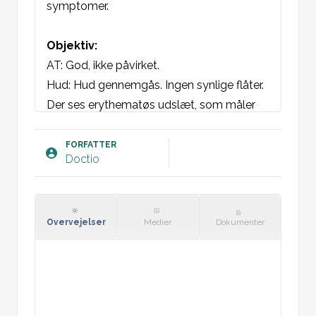
symptomer.

Objektiv:
AT: God, ikke påvirket.

Hud: Hud gennemgås. Ingen synlige flåter. 
Der ses erythematøs udslæt, som måler 
[x] cm uden dartskive konfiguration.

FORFATTER
Doctio
Plan:
Tolkes som hudreaktion på flåtbiddet og 
ikke erythema migrans. Pt informeres om 
at holde øje med forandringen. Igen ved 
Overvejelser
Medier
Dokumenter
ændring eller mistanke om erythema 
migrans.
