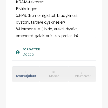
KRAM-faktorer:

Bivirkninger:

%EPS: (tremor, rigiditet, bradykinesi, 
dystoni, tardive dyskinesier)

%Hormonelle: (libido, erektil dysfkt, 
amenorré. galaktoré, -> s-prolaktin)

%Kardiovaskulære: (ortostatisk 
hypotension)

FORFATTER
Doctio
%Antikolinerge: (mundtørhed, urinretention, 
akkomodationsbesvær)

%Andre: (sedation, indre rastløshed, 
vægtøgning)
Overvejelser
Medier
Dokumenter
Objektivt:
St.c: Regelmæssig hjerteaktion = PP. Ingen 
mislyd.
