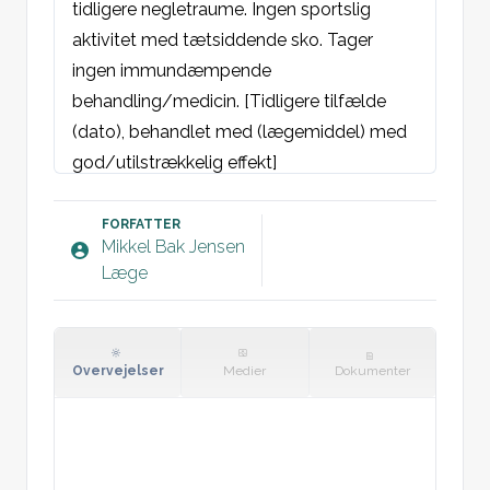
tidligere negletraume. Ingen sportslig 
aktivitet med tætsiddende sko. Tager 
ingen immundæmpende 
behandling/medicin. [Tidligere tilfælde 
(dato), behandlet med (lægemiddel) med 
god/utilstrækkelig effekt]

Objektivt:
FORFATTER
Mikkel Bak Jensen
Hud/negle: Asymmetrisk udbedt m. 
Læge
lokalisation til negle på 1.-5. [finger/tå] 
dxt/sin/bilat. Ingen affektion af huden 
mellem tæerne/fingre, omkring neglene 
Overvejelser
Medier
Dokumenter
eller i fodsålerne/håndflader. 
[Diffus/lateral/medial/distal/proksimal] 
affektion af neglene. Gulligt/hvidligt 
misfarvning af neglene. Der ses subungual 