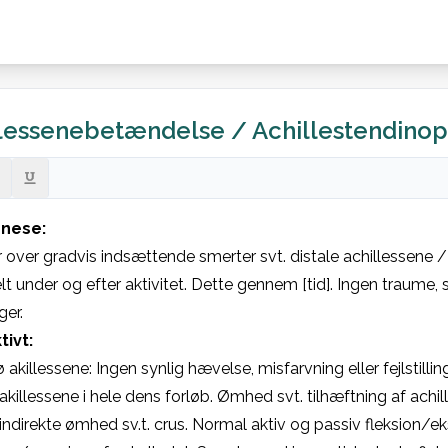
lessenebetændelse / Achillestendinop
nese:
 over gradvis indsættende smerter svt. distale achillessene /
lt under og efter aktivitet. Dette gennem [tid]. Ingen traume, 
ger.
tivt:
akillessene: Ingen synlig hævelse, misfarvning eller fejlstilling
 akillessene i hele dens forløb. Ømhed svt. tilhæftning af achil
indirekte ømhed sv.t. crus. Normal aktiv og passiv fleksion/e