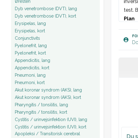
invers
Øresten
Dyb venetrombose (DVT), lang
test. 
Dyb venetrombose (DVT), kort
Plan
Erysipelas, lang
Erysipelas, kort
FO
Conjunctivits
Do
Pyelonefrit, lang
Pyelonefrit, kort
Appendicitis, lang
Appendicitis, kort
Pneumoni, lang
Pneumoni, kort
Akut koronar syndrom (AKS), lang
Akut koronar syndrom (AKS), kort
Pharyngitis / tonsilitis, lang
Pharyngitis / tonsilitis, kort
Cystitis / urinvejsinfektion (UVI), lang
Cystitis / urinvejsinfektion (UVI), kort
Apopleksi / Transitorisk cerebral
Du s