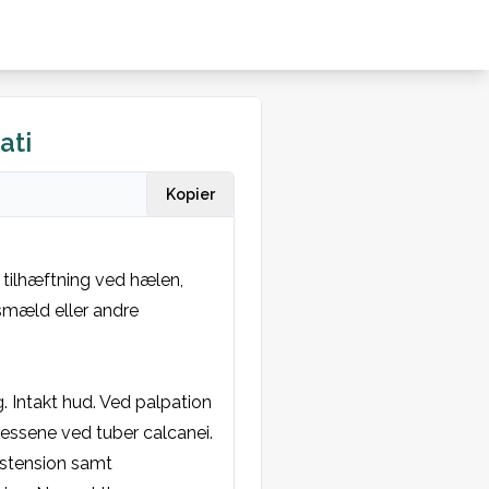
ati
Kopier
 tilhæftning ved hælen, 
smæld eller andre 
. Intakt hud. Ved palpation 
lessene ved tuber calcanei. 
kstension samt 