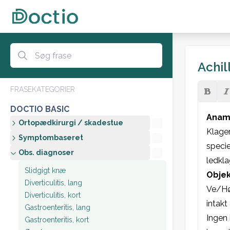
Achil
FRASEKATEGORIER
DOCTIO BASIC
Anam
Ortopædkirurgi / skadestue
Klager
Symptombaseret
specie
Obs. diagnoser
ledkla
Slidgigt knæ
Objek
Diverticulitis, lang
Ve/Hø 
Diverticulitis, kort
intakt
Gastroenteritis, lang
Ingen 
Gastroenteritis, kort