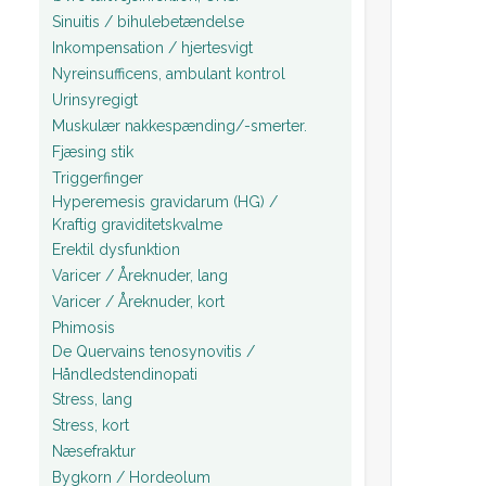
Sinuitis / bihulebetændelse
Inkompensation / hjertesvigt
Nyreinsufficens, ambulant kontrol
Urinsyregigt
Muskulær nakkespænding/-smerter.
Fjæsing stik
Triggerfinger
Hyperemesis gravidarum (HG) /
Kraftig graviditetskvalme
Erektil dysfunktion
Varicer / Åreknuder, lang
Varicer / Åreknuder, kort
Phimosis
De Quervains tenosynovitis /
Håndledstendinopati
Stress, lang
Stress, kort
Næsefraktur
Bygkorn / Hordeolum