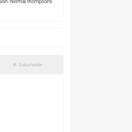
ksion. Normal thompsons 
Dokumenter