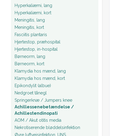
Hyperkaliæmi, lang
Hyperkaliæmi, kort
Meningitis, lang
Meningitis, kort
Fasciitis plantaris
Hjertestop, præhospital
Hjertestop, in-hospital
Børneorm, lang
Børneorm, kort
Klamydia hos mænd, lang
Klamydia hos mænd, kort
Epikondylit (albue)
Nedgroet tånegl
Springerknæ / Jumpers knee
Achillessenebetændelse /
Achillestendinopati
AOM / Akut otitis media
Nekrotiserende bløddelsinfektion
Øvre luftvejsinfektion, UNS.