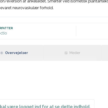
ion/eversion af ankelledet. Smerter ved isometisk plantarfle
Bevaret neurovaskulær forhold. 
RFATTER
ctio
Overvejelser
Medier
kal være logget ind for at se dette indhold.